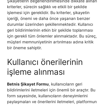
Şikayetlerin değerlendirilmesinde dikkate alınan
kriterler, sürecin sağlıklı ve etkili bir şekilde
işlemesi için gereklidir. Bu kriterler, şikayetin
içeriği, önemi ve daha önce yaşanan benzer
durumlar üzerinden şekillenmektedir. Kullanıcı
geri bildirimlerinin etkin bir şekilde toplanması
için gerekli tüm önlemler alınmaktadır. Bu süreç,
müşteri memnuniyetinin artırılması adına kritik
bir öneme sahiptir.
Kullanıcı önerilerinin
işleme alınması
Betnis Şikayet Formu
, kullanıcıların geri
bildirimlerini iletmeleri için önemli bir araçtır. Bu
form sayesinde, kullanıcıların deneyimlerini
paylaşmaları ve önerilerini iletmeleri, platformun