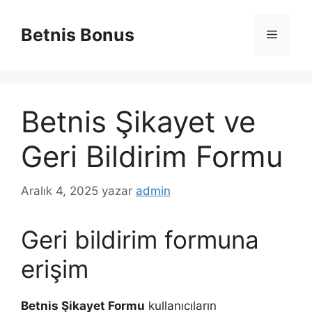
İçeriğe
atla
Betnis Bonus
Menü
Betnis Şikayet ve
Geri Bildirim Formu
Aralık 4, 2025
yazar
admin
Geri bildirim formuna
erişim
Betnis Şikayet Formu
kullanıcıların