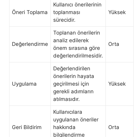
Kullanıcı önerilerinin
Öneri Toplama
toplanması
Yüksek
sürecidir.
Toplanan önerilerin
analiz edilerek
Değerlendirme
Orta
önem sırasına göre
değerlendirilmesidir.
Değerlendirilen
önerilerin hayata
Uygulama
geçirilmesi için
Yüksek
gerekli adımların
atılmasıdır.
Kullanıcılara
uygulanan öneriler
Geri Bildirim
hakkında
Orta
bilgilendirme