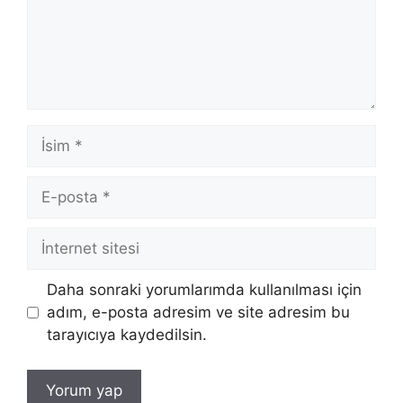
İsim
E-
posta
İnternet
sitesi
Daha sonraki yorumlarımda kullanılması için
adım, e-posta adresim ve site adresim bu
tarayıcıya kaydedilsin.