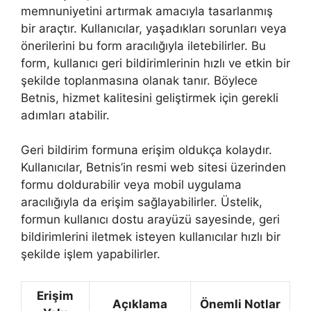
memnuniyetini artırmak amacıyla tasarlanmış
bir araçtır. Kullanıcılar, yaşadıkları sorunları veya
önerilerini bu form aracılığıyla iletebilirler. Bu
form, kullanıcı geri bildirimlerinin hızlı ve etkin bir
şekilde toplanmasına olanak tanır. Böylece
Betnis, hizmet kalitesini geliştirmek için gerekli
adımları atabilir.
Geri bildirim formuna erişim oldukça kolaydır.
Kullanıcılar, Betnis’in resmi web sitesi üzerinden
formu doldurabilir veya mobil uygulama
aracılığıyla da erişim sağlayabilirler. Üstelik,
formun kullanıcı dostu arayüzü sayesinde, geri
bildirimlerini iletmek isteyen kullanıcılar hızlı bir
şekilde işlem yapabilirler.
Erişim
Açıklama
Önemli Notlar