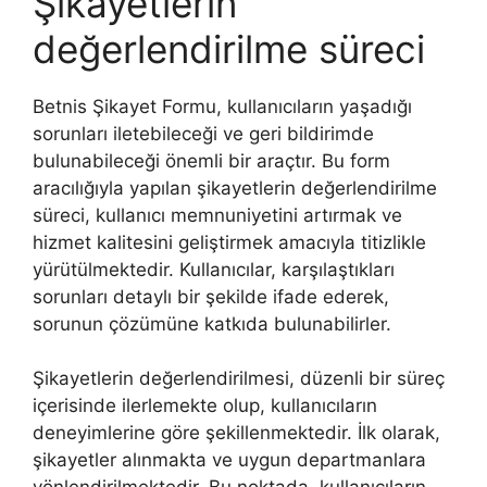
Şikayetlerin
değerlendirilme süreci
Betnis Şikayet Formu, kullanıcıların yaşadığı
sorunları iletebileceği ve geri bildirimde
bulunabileceği önemli bir araçtır. Bu form
aracılığıyla yapılan şikayetlerin değerlendirilme
süreci, kullanıcı memnuniyetini artırmak ve
hizmet kalitesini geliştirmek amacıyla titizlikle
yürütülmektedir. Kullanıcılar, karşılaştıkları
sorunları detaylı bir şekilde ifade ederek,
sorunun çözümüne katkıda bulunabilirler.
Şikayetlerin değerlendirilmesi, düzenli bir süreç
içerisinde ilerlemekte olup, kullanıcıların
deneyimlerine göre şekillenmektedir. İlk olarak,
şikayetler alınmakta ve uygun departmanlara