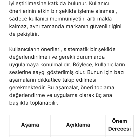
iyileştirilmesine katkıda bulunur. Kullanıcı
önerilerinin etkin bir şekilde işleme alınması,
sadece kullanıcı memnuniyetini artırmakla
kalmaz, aynı zamanda markanın güvenilirliğini
de pekiştirir.
Kullanıcıların önerileri, sistematik bir şekilde
değerlendirilmeli ve gerekli durumlarda
uygulamaya konulmalıdır. Böylece, kullanıcıların
seslerine saygı gösterilmiş olur. Bunun için bazı
aşamaların dikkatlice takip edilmesi
gerekmektedir. Bu aşamalar, öneri toplama,
değerlendirme ve uygulama olarak üç ana
başlıkta toplanabilir.
Önem
Aşama
Açıklama
Derecesi