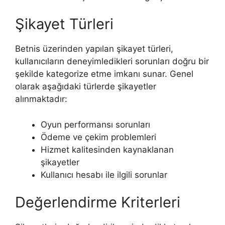
Şikayet Türleri
Betnis üzerinden yapılan şikayet türleri,
kullanıcıların deneyimledikleri sorunları doğru bir
şekilde kategorize etme imkanı sunar. Genel
olarak aşağıdaki türlerde şikayetler
alınmaktadır:
Oyun performansı sorunları
Ödeme ve çekim problemleri
Hizmet kalitesinden kaynaklanan
şikayetler
Kullanıcı hesabı ile ilgili sorunlar
Değerlendirme Kriterleri