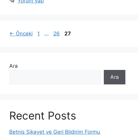
Yorum yap
Sayfa
Sayfa
Sayfa
←
Önceki
1
…
26
27
Ara
Ara
Recent Posts
Betnis Şikayet ve Geri Bildirim Formu