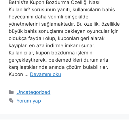
Betnis’te Kupon Bozdurma Özelliği Nasıl
Kullanılır? sorusunun yanıtı, kullanıcıların bahis
heyecanını daha verimli bir şekilde
yönetmelerini sağlamaktadır. Bu özellik, özellikle
büyük bahis sonuçlarını bekleyen oyuncular için
oldukça faydalı olup, kuponları geri alarak
kayıpları en aza indirme imkanı sunar.
Kullanıcılar, kupon bozdurma işlemini
gerçekleştirerek, beklemedikleri durumlarla
karşılaştıklarında anında çözüm bulabilirler.
Kupon …
Devamını oku
Kategoriler
Uncategorized
Yorum yap