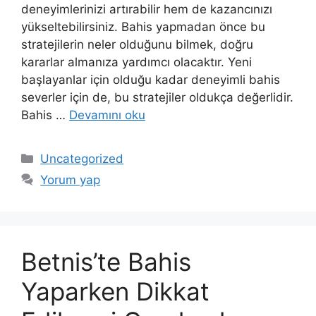
deneyimlerinizi artırabilir hem de kazancınızı
yükseltebilirsiniz. Bahis yapmadan önce bu
stratejilerin neler olduğunu bilmek, doğru
kararlar almanıza yardımcı olacaktır. Yeni
başlayanlar için olduğu kadar deneyimli bahis
severler için de, bu stratejiler oldukça değerlidir.
Bahis …
Devamını oku
Kategoriler
Uncategorized
Yorum yap
Betnis’te Bahis
Yaparken Dikkat