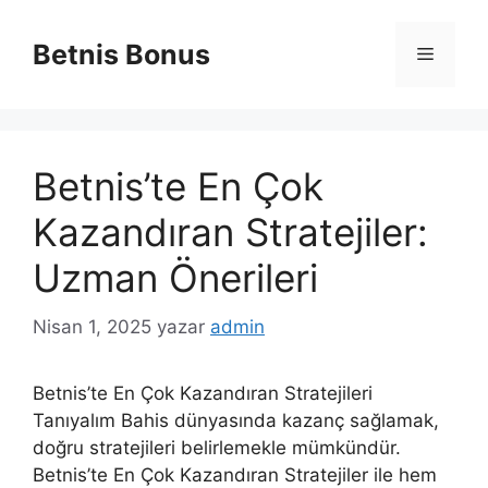
İçeriğe
atla
Betnis Bonus
Menü
Betnis’te En Çok
Kazandıran Stratejiler:
Uzman Önerileri
Nisan 1, 2025
yazar
admin
Betnis’te En Çok Kazandıran Stratejileri
Tanıyalım Bahis dünyasında kazanç sağlamak,
doğru stratejileri belirlemekle mümkündür.
Betnis’te En Çok Kazandıran Stratejiler ile hem