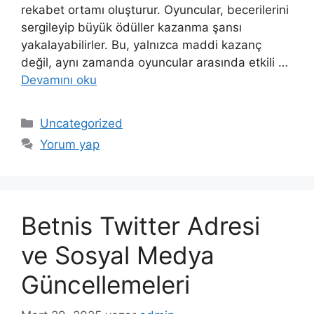
rekabet ortamı oluşturur. Oyuncular, becerilerini
sergileyip büyük ödüller kazanma şansı
yakalayabilirler. Bu, yalnızca maddi kazanç
değil, aynı zamanda oyuncular arasında etkili …
Devamını oku
Kategoriler
Uncategorized
Yorum yap
Betnis Twitter Adresi
ve Sosyal Medya
Güncellemeleri