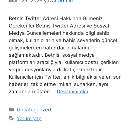
Mart 29, 2025
yazar
admin
Betnis Twitter Adresi Hakkında Bilmeniz
Gerekenler Betnis Twitter Adresi ve Sosyal
Medya Güncellemeleri hakkında bilgi sahibi
olmak, kullanıcıların ve bahis severlerin güncel
gelişmelerden haberdar olmalarını
sağlamaktadır. Betnis, sosyal medya
platformları aracılığıyla, kullanıcı dostu içerikleri
ve promosyonlarıyla dikkat çekmektedir.
Kullanıcılar için Twitter, anlık bilgi akışı ve en son
haberleri takip etme imkanı sunarken, aynı
zamanda müşteri …
Devamını oku
Kategoriler
Uncategorized
Yorum yap