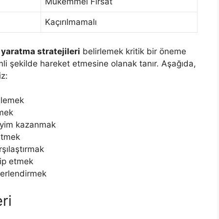
Mükemmel Fırsat
Kaçırılmamalı
 yaratma stratejileri
belirlemek kritik bir öneme
rimli şekilde hareket etmesine olanak tanır. Aşağıda,
iz:
celemek
tmek
eyim kazanmak
 etmek
rşılaştırmak
kip etmek
eğerlendirmek
ri