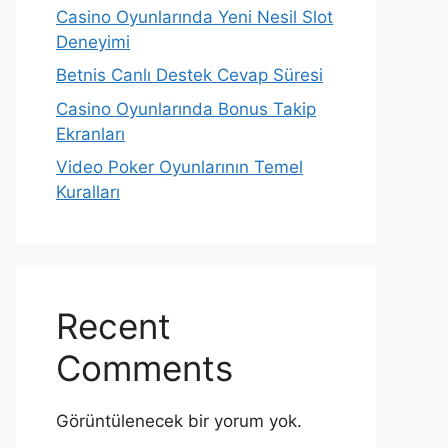
Casino Oyunlarında Yeni Nesil Slot
Deneyimi
Betnis Canlı Destek Cevap Süresi
Casino Oyunlarında Bonus Takip
Ekranları
Video Poker Oyunlarının Temel
Kuralları
Recent
Comments
Görüntülenecek bir yorum yok.