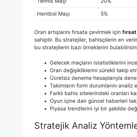
Tennis Maçı
20%
Hentbol Maçı
5%
Oran artışlarını fırsata çevirmek için
fırsat
sahiptir. Bu stratejiler, bahisçilerin en ve
bu stratejilerin bazı örneklerini bulabilirsin
Gelecek maçların istatistiklerini in
Oran değişikliklerini sürekli takip e
Ücretsiz deneme hesaplarıyla den
Takimların form durumlarını analiz
Farklı bahis sitelerindeki oranları ka
Oyun içine dair güncel haberleri ta
Piyasa trendlerini iyi bir şekilde d
Stratejik Analiz Yöntemle