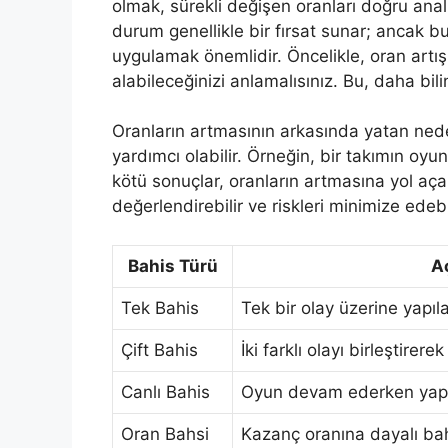
olmak, sürekli değişen oranları doğru ana
durum genellikle bir fırsat sunar; ancak bu
uygulamak önemlidir. Öncelikle, oran artışl
alabileceğinizi anlamalısınız. Bu, daha bili
Oranların artmasının arkasında yatan neden
yardımcı olabilir. Örneğin, bir takımın oy
kötü sonuçlar, oranların artmasına yol açabi
değerlendirebilir ve riskleri minimize edebil
Bahis Türü
A
Tek Bahis
Tek bir olay üzerine yapıla
Çift Bahis
İki farklı olayı birleştirere
Canlı Bahis
Oyun devam ederken yapıl
Oran Bahsi
Kazanç oranına dayalı bah