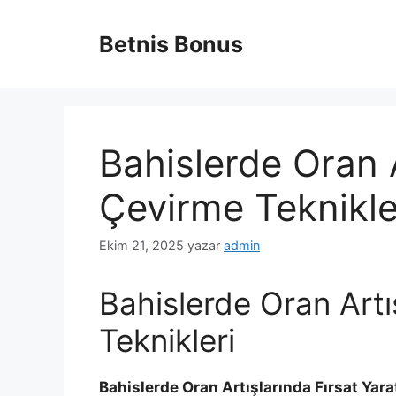
İçeriğe
atla
Betnis Bonus
Bahislerde Oran A
Çevirme Teknikle
Ekim 21, 2025
yazar
admin
Bahislerde Oran Artı
Teknikleri
Bahislerde Oran Artışlarında Fırsat Yar