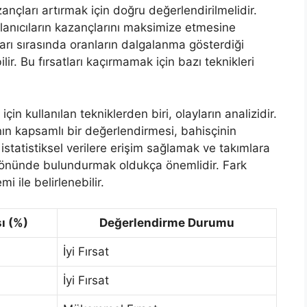
nçları artırmak için doğru değerlendirilmelidir.
kullanıcıların kazançlarını maksimize etmesine
ları sırasında oranların dalgalanma gösterdiği
lir. Bu fırsatları kaçırmamak için bazı teknikleri
çin kullanılan tekniklerden biri, olayların analizidir.
nın kapsamlı bir değerlendirmesi, bahisçinin
 istatistiksel verilere erişim sağlamak ve takımlara
z önünde bulundurmak oldukça önemlidir. Fark
i ile belirlenebilir.
ı (%)
Değerlendirme Durumu
İyi Fırsat
İyi Fırsat