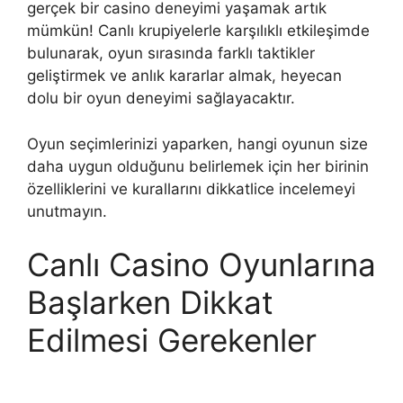
gerçek bir casino deneyimi yaşamak artık
mümkün! Canlı krupiyelerle karşılıklı etkileşimde
bulunarak, oyun sırasında farklı taktikler
geliştirmek ve anlık kararlar almak, heyecan
dolu bir oyun deneyimi sağlayacaktır.
Oyun seçimlerinizi yaparken, hangi oyunun size
daha uygun olduğunu belirlemek için her birinin
özelliklerini ve kurallarını dikkatlice incelemeyi
unutmayın.
Canlı Casino Oyunlarına
Başlarken Dikkat
Edilmesi Gerekenler