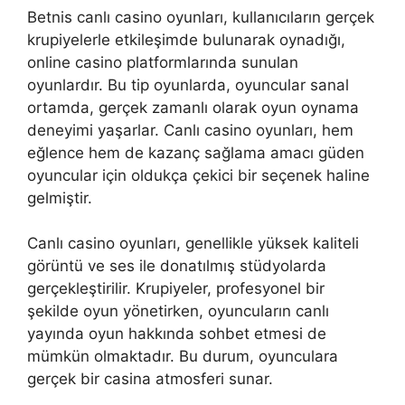
Betnis canlı casino oyunları, kullanıcıların gerçek
krupiyelerle etkileşimde bulunarak oynadığı,
online casino platformlarında sunulan
oyunlardır. Bu tip oyunlarda, oyuncular sanal
ortamda, gerçek zamanlı olarak oyun oynama
deneyimi yaşarlar. Canlı casino oyunları, hem
eğlence hem de kazanç sağlama amacı güden
oyuncular için oldukça çekici bir seçenek haline
gelmiştir.
Canlı casino oyunları, genellikle yüksek kaliteli
görüntü ve ses ile donatılmış stüdyolarda
gerçekleştirilir. Krupiyeler, profesyonel bir
şekilde oyun yönetirken, oyuncuların canlı
yayında oyun hakkında sohbet etmesi de
mümkün olmaktadır. Bu durum, oyunculara
gerçek bir casina atmosferi sunar.