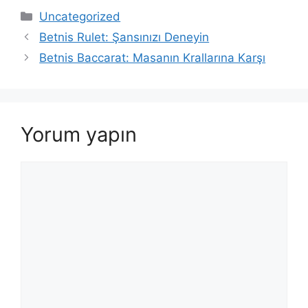
Kategoriler
Uncategorized
Betnis Rulet: Şansınızı Deneyin
Betnis Baccarat: Masanın Krallarına Karşı
Yorum yapın
Yorum