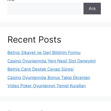
Ara
Recent Posts
Betnis Şikayet ve Geri Bildirim Formu
Casino Oyunlarında Yeni Nesil Slot Deneyimi
Betnis Canlı Destek Cevap Süresi
Casino Oyunlarında Bonus Takip Ekranları
Video Poker Oyunlarının Temel Kuralları