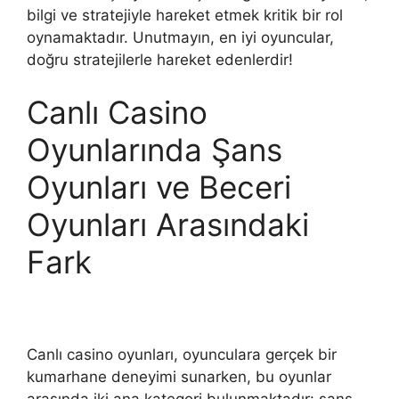
bilgi ve stratejiyle hareket etmek kritik bir rol
oynamaktadır. Unutmayın, en iyi oyuncular,
doğru stratejilerle hareket edenlerdir!
Canlı Casino
Oyunlarında Şans
Oyunları ve Beceri
Oyunları Arasındaki
Fark
Canlı casino oyunları, oyunculara gerçek bir
kumarhane deneyimi sunarken, bu oyunlar
arasında iki ana kategori bulunmaktadır: şans