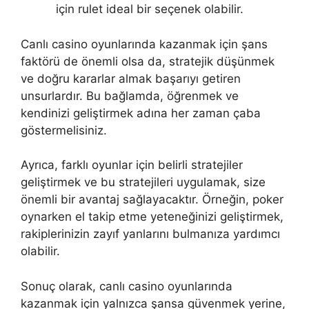
için rulet ideal bir seçenek olabilir.
Canlı casino oyunlarında kazanmak için şans
faktörü de önemli olsa da, stratejik düşünmek
ve doğru kararlar almak başarıyı getiren
unsurlardır. Bu bağlamda, öğrenmek ve
kendinizi geliştirmek adına her zaman çaba
göstermelisiniz.
Ayrıca, farklı oyunlar için belirli stratejiler
geliştirmek ve bu stratejileri uygulamak, size
önemli bir avantaj sağlayacaktır. Örneğin, poker
oynarken el takip etme yeteneğinizi geliştirmek,
rakiplerinizin zayıf yanlarını bulmanıza yardımcı
olabilir.
Sonuç olarak, canlı casino oyunlarında
kazanmak için yalnızca şansa güvenmek yerine,