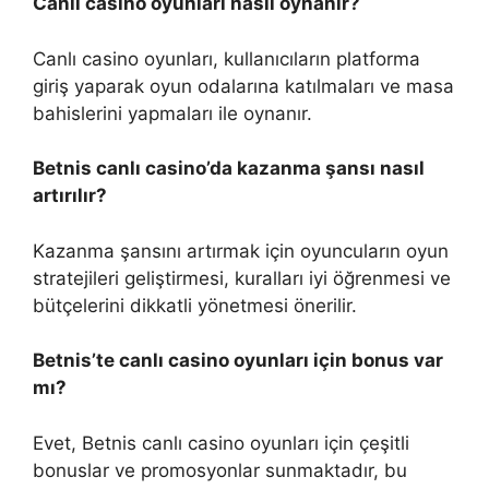
Canlı casino oyunları nasıl oynanır?
Canlı casino oyunları, kullanıcıların platforma
giriş yaparak oyun odalarına katılmaları ve masa
bahislerini yapmaları ile oynanır.
Betnis canlı casino’da kazanma şansı nasıl
artırılır?
Kazanma şansını artırmak için oyuncuların oyun
stratejileri geliştirmesi, kuralları iyi öğrenmesi ve
bütçelerini dikkatli yönetmesi önerilir.
Betnis’te canlı casino oyunları için bonus var
mı?
Evet, Betnis canlı casino oyunları için çeşitli
bonuslar ve promosyonlar sunmaktadır, bu