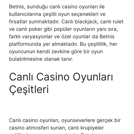
Betnis, sunduğu canlı casino oyunları ile
kullanıcılarına çeşitli oyun seçenekleri ve
fırsatlar sunmaktadır. Canlı blackjack, canlı rulet
ve canlı poker gibi popüler oyunların yanı sıra,
farklı varyasyonlar ve özel oyunlar da Betnis
platformunda yer almaktadır. Bu çeşitlilik, her
oyuncunun kendi zevkine göre bir oyun
bulabilmesine olanak tanır.
Canlı Casino Oyunları
Çeşitleri
Canlı casino oyunları, oyunseverlere gerçek bir
casino atmosferi sunan, canlı krupiyeler