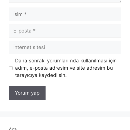
İsim
E-
posta
İnternet
sitesi
Daha sonraki yorumlarımda kullanılması için
adım, e-posta adresim ve site adresim bu
tarayıcıya kaydedilsin.
Ara