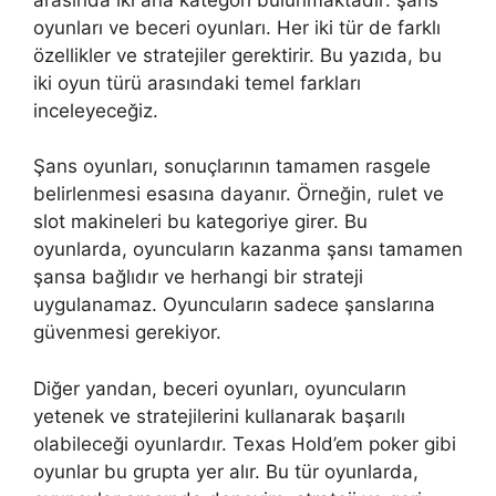
oyunları ve beceri oyunları. Her iki tür de farklı
özellikler ve stratejiler gerektirir. Bu yazıda, bu
iki oyun türü arasındaki temel farkları
inceleyeceğiz.
Şans oyunları, sonuçlarının tamamen rasgele
belirlenmesi esasına dayanır. Örneğin, rulet ve
slot makineleri bu kategoriye girer. Bu
oyunlarda, oyuncuların kazanma şansı tamamen
şansa bağlıdır ve herhangi bir strateji
uygulanamaz. Oyuncuların sadece şanslarına
güvenmesi gerekiyor.
Diğer yandan, beceri oyunları, oyuncuların
yetenek ve stratejilerini kullanarak başarılı
olabileceği oyunlardır. Texas Hold’em poker gibi
oyunlar bu grupta yer alır. Bu tür oyunlarda,