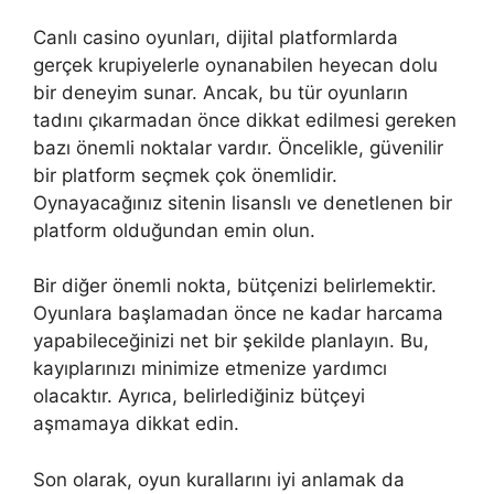
Canlı casino oyunları, dijital platformlarda
gerçek krupiyelerle oynanabilen heyecan dolu
bir deneyim sunar. Ancak, bu tür oyunların
tadını çıkarmadan önce dikkat edilmesi gereken
bazı önemli noktalar vardır. Öncelikle, güvenilir
bir platform seçmek çok önemlidir.
Oynayacağınız sitenin lisanslı ve denetlenen bir
platform olduğundan emin olun.
Bir diğer önemli nokta, bütçenizi belirlemektir.
Oyunlara başlamadan önce ne kadar harcama
yapabileceğinizi net bir şekilde planlayın. Bu,
kayıplarınızı minimize etmenize yardımcı
olacaktır. Ayrıca, belirlediğiniz bütçeyi
aşmamaya dikkat edin.
Son olarak, oyun kurallarını iyi anlamak da