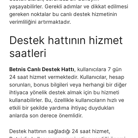
yaşayabilirler. Gerekli adımlar ve dikkat edilmesi
gereken noktalar bu canlı destek hizmetinin
verimliliğini artırmaktadır.
Destek hattının hizmet
saatleri
Betnis Canlı Destek Hattı
, kullanıcılara 7 gün
24 saat hizmet vermektedir. Kullanıcılar, hesap
sorunları, bonus bilgileri veya herhangi bir diğer
ihtiyaca yönelik destek almak için bu hizmeti
kullanabilirler. Bu, özellikle kullanıcıların hızlı ve
etkili bir şekilde yardıma ihtiyaç duydukları
anlarda son derece önemlidir.
Destek hattının sağladığı 24 saat hizmet,