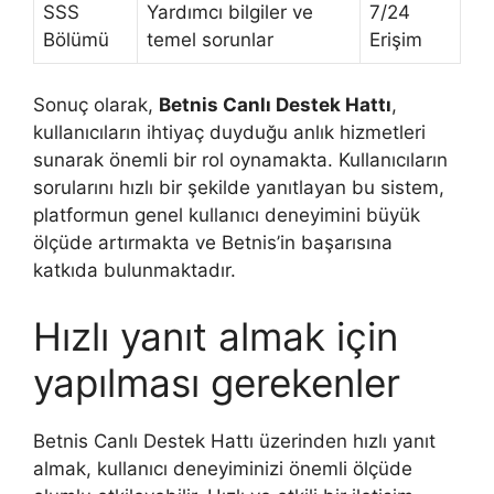
SSS
Yardımcı bilgiler ve
7/24
Bölümü
temel sorunlar
Erişim
Sonuç olarak,
Betnis Canlı Destek Hattı
,
kullanıcıların ihtiyaç duyduğu anlık hizmetleri
sunarak önemli bir rol oynamakta. Kullanıcıların
sorularını hızlı bir şekilde yanıtlayan bu sistem,
platformun genel kullanıcı deneyimini büyük
ölçüde artırmakta ve Betnis’in başarısına
katkıda bulunmaktadır.
Hızlı yanıt almak için
yapılması gerekenler
Betnis Canlı Destek Hattı üzerinden hızlı yanıt
almak, kullanıcı deneyiminizi önemli ölçüde