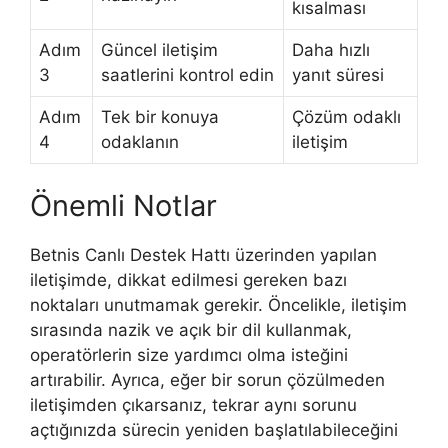
kısalması
Adım
Güncel iletişim
Daha hızlı
3
saatlerini kontrol edin
yanıt süresi
Adım
Tek bir konuya
Çözüm odaklı
4
odaklanın
iletişim
Önemli Notlar
Betnis Canlı Destek Hattı üzerinden yapılan
iletişimde, dikkat edilmesi gereken bazı
noktaları unutmamak gerekir. Öncelikle, iletişim
sırasında nazik ve açık bir dil kullanmak,
operatörlerin size yardımcı olma isteğini
artırabilir. Ayrıca, eğer bir sorun çözülmeden
iletişimden çıkarsanız, tekrar aynı sorunu
açtığınızda sürecin yeniden başlatılabileceğini