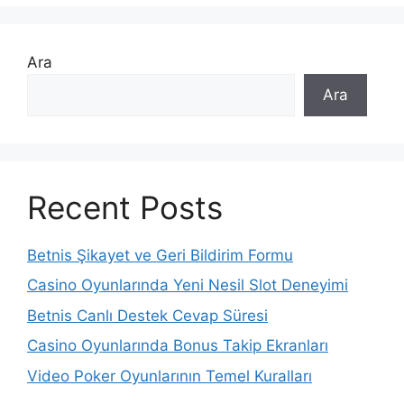
Ara
Ara
Recent Posts
Betnis Şikayet ve Geri Bildirim Formu
Casino Oyunlarında Yeni Nesil Slot Deneyimi
Betnis Canlı Destek Cevap Süresi
Casino Oyunlarında Bonus Takip Ekranları
Video Poker Oyunlarının Temel Kuralları