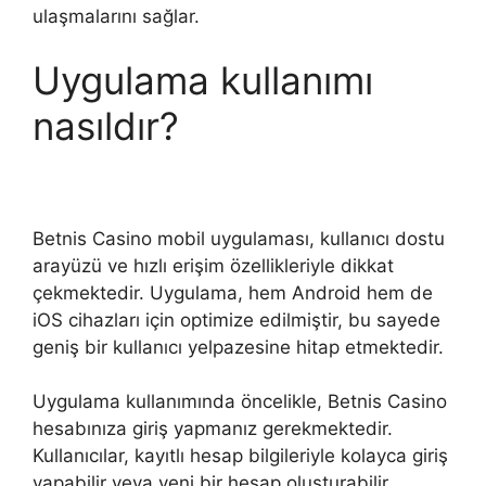
ulaşmalarını sağlar.
Uygulama kullanımı
nasıldır?
Betnis Casino mobil uygulaması, kullanıcı dostu
arayüzü ve hızlı erişim özellikleriyle dikkat
çekmektedir. Uygulama, hem Android hem de
iOS cihazları için optimize edilmiştir, bu sayede
geniş bir kullanıcı yelpazesine hitap etmektedir.
Uygulama kullanımında öncelikle, Betnis Casino
hesabınıza giriş yapmanız gerekmektedir.
Kullanıcılar, kayıtlı hesap bilgileriyle kolayca giriş
yapabilir veya yeni bir hesap oluşturabilir.