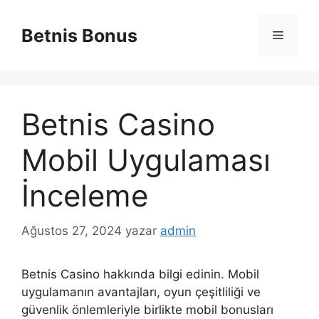
İçeriğe
atla
Betnis Bonus
Menü
Betnis Casino
Mobil Uygulaması
İnceleme
Ağustos 27, 2024
yazar
admin
Betnis Casino hakkında bilgi edinin. Mobil
uygulamanın avantajları, oyun çeşitliliği ve
güvenlik önlemleriyle birlikte mobil bonusları