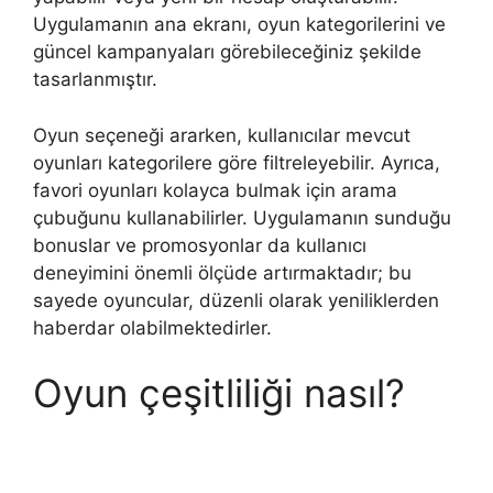
Uygulamanın ana ekranı, oyun kategorilerini ve
güncel kampanyaları görebileceğiniz şekilde
tasarlanmıştır.
Oyun seçeneği ararken, kullanıcılar mevcut
oyunları kategorilere göre filtreleyebilir. Ayrıca,
favori oyunları kolayca bulmak için arama
çubuğunu kullanabilirler. Uygulamanın sunduğu
bonuslar ve promosyonlar da kullanıcı
deneyimini önemli ölçüde artırmaktadır; bu
sayede oyuncular, düzenli olarak yeniliklerden
haberdar olabilmektedirler.
Oyun çeşitliliği nasıl?