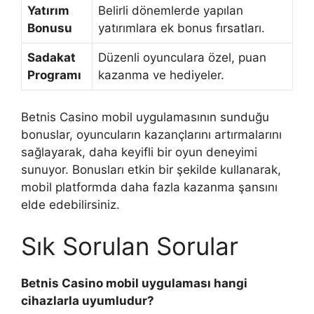
Yatırım
Belirli dönemlerde yapılan
Bonusu
yatırımlara ek bonus fırsatları.
Sadakat
Düzenli oyunculara özel, puan
Programı
kazanma ve hediyeler.
Betnis Casino mobil uygulamasının sunduğu
bonuslar, oyuncuların kazançlarını artırmalarını
sağlayarak, daha keyifli bir oyun deneyimi
sunuyor. Bonusları etkin bir şekilde kullanarak,
mobil platformda daha fazla kazanma şansını
elde edebilirsiniz.
Sık Sorulan Sorular
Betnis Casino mobil uygulaması hangi
cihazlarla uyumludur?