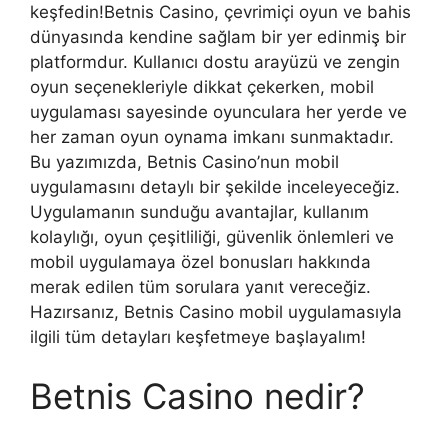
keşfedin!Betnis Casino, çevrimiçi oyun ve bahis
dünyasında kendine sağlam bir yer edinmiş bir
platformdur. Kullanıcı dostu arayüzü ve zengin
oyun seçenekleriyle dikkat çekerken, mobil
uygulaması sayesinde oyunculara her yerde ve
her zaman oyun oynama imkanı sunmaktadır.
Bu yazımızda, Betnis Casino’nun mobil
uygulamasını detaylı bir şekilde inceleyeceğiz.
Uygulamanın sunduğu avantajlar, kullanım
kolaylığı, oyun çeşitliliği, güvenlik önlemleri ve
mobil uygulamaya özel bonusları hakkında
merak edilen tüm sorulara yanıt vereceğiz.
Hazırsanız, Betnis Casino mobil uygulamasıyla
ilgili tüm detayları keşfetmeye başlayalım!
Betnis Casino nedir?