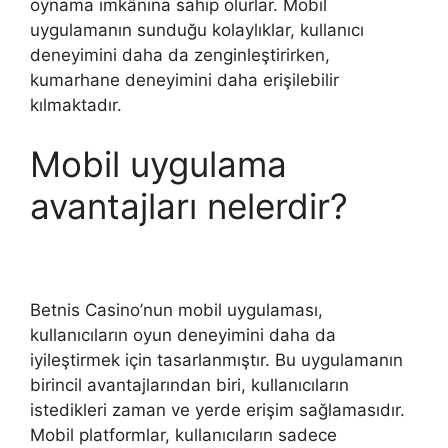
oynama imkânına sahip olurlar. Mobil
uygulamanın sunduğu kolaylıklar, kullanıcı
deneyimini daha da zenginleştirirken,
kumarhane deneyimini daha erişilebilir
kılmaktadır.
Mobil uygulama
avantajları nelerdir?
Betnis Casino’nun mobil uygulaması,
kullanıcıların oyun deneyimini daha da
iyileştirmek için tasarlanmıştır. Bu uygulamanın
birincil avantajlarından biri, kullanıcıların
istedikleri zaman ve yerde erişim sağlamasıdır.
Mobil platformlar, kullanıcıların sadece