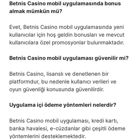
Betnis Casino mobil uygulamasında bonus
almak mümkün mü?
Evet, Betnis Casino mobil uygulamasında yeni
kullanıcılar için hoş geldin bonusları ve mevcut
kullanıcılara özel promosyonlar bulunmaktadır.
Betnis Casino mobil uygulaması güvenilir mi?
Betnis Casino, lisanslı ve denetlenen bir
platformdur, bu nedenle kullanıcı verileri ve
oyun güvenliği konusunda güvenilirdir.
Uygulama içi ödeme yöntemleri nelerdir?
Betnis Casino mobil uygulaması, kredi kartı,
banka havalesi, e-cüzdanlar gibi çeşitli ödeme
yöntemlerini desteklemektedir.