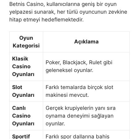
Betnis Casino, kullanıcılarına geniş bir oyun
yelpazesi sunarak, her türlü oyuncunun zevkine
hitap etmeyi hedeflemektedir.
Oyun
Açıklama
Kategorisi
Klasik
Poker, Blackjack, Rulet gibi
Casino
geleneksel oyunlar.
Oyunları
Slot
Farklı temalarda birçok slot
Oyunları
makinesi mevcut.
Canlı
Gerçek krupiyelerin yanı sıra
Casino
oynama deneyimi sağlayan
Oyunları
oyunlar.
Sportif
Farklı spor dallarına bahis