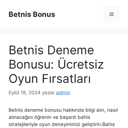
İçeriğe
atla
Betnis Bonus
Menü
Betnis Deneme
Bonusu: Ücretsiz
Oyun Fırsatları
Eylül 18, 2024
yazar
admin
Betnis deneme bonusu hakkında bilgi alın, nasıl
alınacağını öğrenin ve başarılı bahis
stratejileriyle oyun deneyiminizi geliştirin.Bahis