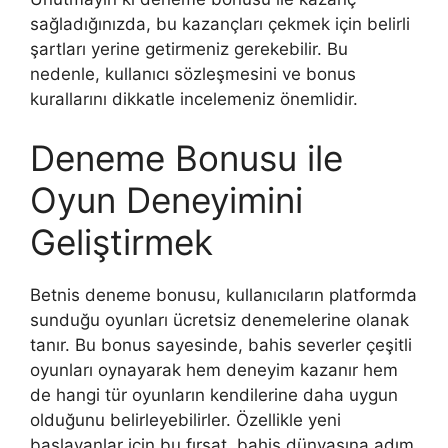
sağladığınızda, bu kazançları çekmek için belirli
şartları yerine getirmeniz gerekebilir. Bu
nedenle, kullanıcı sözleşmesini ve bonus
kurallarını dikkatle incelemeniz önemlidir.
Deneme Bonusu ile
Oyun Deneyimini
Geliştirmek
Betnis deneme bonusu, kullanıcıların platformda
sunduğu oyunları ücretsiz denemelerine olanak
tanır. Bu bonus sayesinde, bahis severler çeşitli
oyunları oynayarak hem deneyim kazanır hem
de hangi tür oyunların kendilerine daha uygun
olduğunu belirleyebilirler. Özellikle yeni
başlayanlar için bu fırsat, bahis dünyasına adım