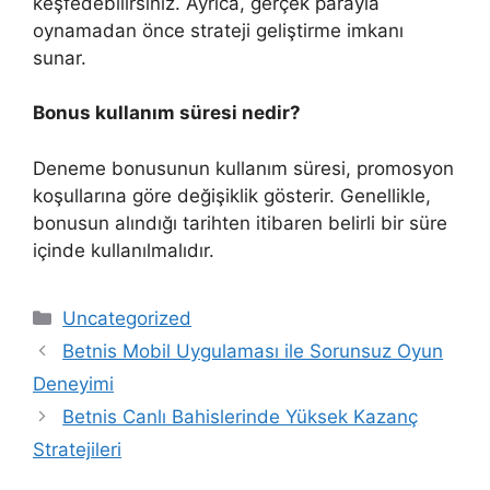
keşfedebilirsiniz. Ayrıca, gerçek parayla
oynamadan önce strateji geliştirme imkanı
sunar.
Bonus kullanım süresi nedir?
Deneme bonusunun kullanım süresi, promosyon
koşullarına göre değişiklik gösterir. Genellikle,
bonusun alındığı tarihten itibaren belirli bir süre
içinde kullanılmalıdır.
Kategoriler
Uncategorized
Betnis Mobil Uygulaması ile Sorunsuz Oyun
Deneyimi
Betnis Canlı Bahislerinde Yüksek Kazanç
Stratejileri