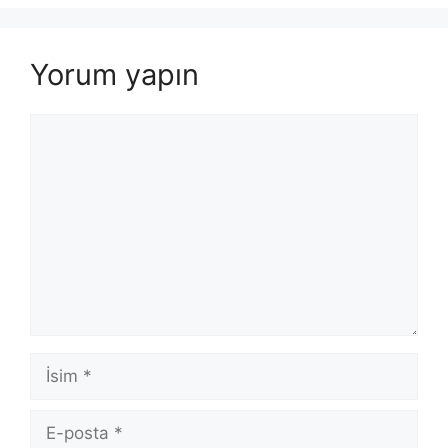
Yorum yapın
Yorum
İsim
E-
posta