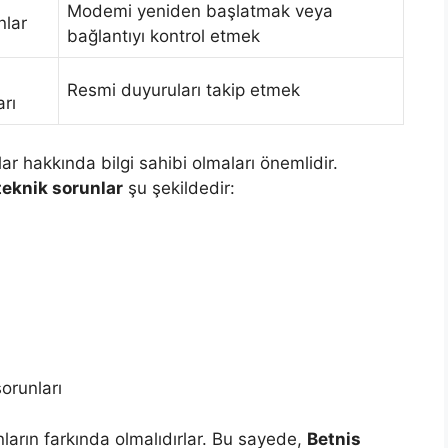
Modemi yeniden başlatmak veya
nlar
bağlantıyı kontrol etmek
Resmi duyuruları takip etmek
arı
nlar hakkında bilgi sahibi olmaları önemlidir.
teknik sorunlar
şu şekildedir:
orunları
unların farkında olmalıdırlar. Bu sayede,
Betnis