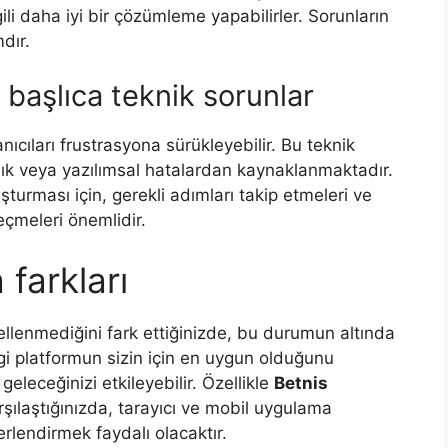
gili daha iyi bir çözümleme yapabilirler. Sorunların
mdır.
 başlıca teknik sorunlar
ıcıları frustrasyona sürükleyebilir. Bu teknik
lık veya yazılımsal hatalardan kaynaklanmaktadır.
şturması için, gerekli adımları takip etmeleri ve
geçmeleri önemlidir.
farkları
ellenmediğini fark ettiğinizde, bu durumun altında
i platformun sizin için en uygun olduğunu
eleceğinizi etkileyebilir. Özellikle
Betnis
şılaştığınızda, tarayıcı ve mobil uygulama
lendirmek faydalı olacaktır.