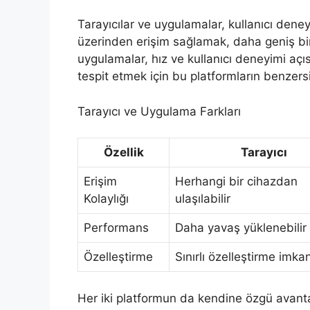
Tarayıcılar ve uygulamalar, kullanıcı deneyi
üzerinden erişim sağlamak, daha geniş bi
uygulamalar, hız ve kullanıcı deneyimi açı
tespit etmek için bu platformların benzers
Tarayıcı ve Uygulama Farkları
Özellik
Tarayıcı
Erişim
Herhangi bir cihazdan
Kolaylığı
ulaşılabilir
Performans
Daha yavaş yüklenebilir
Özelleştirme
Sınırlı özelleştirme imkan
Her iki platformun da kendine özgü avant