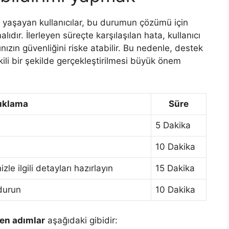
yaşayan kullanıcılar, bu durumun çözümü için
ır. İlerleyen süreçte karşılaşılan hata, kullanıcı
ızın güvenliğini riske atabilir. Bu nedenle, destek
kili bir şekilde gerçekleştirilmesi büyük önem
ıklama
Süre
5 Dakika
10 Dakika
zle ilgili detayları hazırlayın
15 Dakika
ldurun
10 Dakika
ken adımlar
aşağıdaki gibidir: