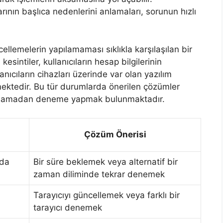
arının başlıca nedenlerini anlamaları, sorunun hızlı
ellemelerin yapılamaması sıklıkla karşılaşılan bir
intiler, kullanıcıların hesap bilgilerinin
anıcıların cihazları üzerinde var olan yazılım
ektedir. Bu tür durumlarda önerilen çözümler
uygulamadan deneme yapmak bulunmaktadır.
Çözüm Önerisi
 da
Bir süre beklemek veya alternatif bir
zaman diliminde tekrar denemek
Tarayıcıyı güncellemek veya farklı bir
tarayıcı denemek