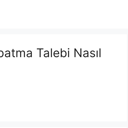
atma Talebi Nasıl