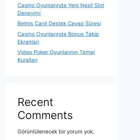
Casino Oyunlarında Yeni Nesil Slot
Deneyimi
Betnis Canlı Destek Cevap Süresi
Casino Oyunlarında Bonus Takip
Ekranları
Video Poker Oyunlarının Temel
Kuralları
Recent
Comments
Görüntülenecek bir yorum yok.