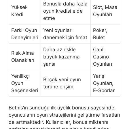
Bonusla daha fazla
Yüksek
Slot, Masa
oyun kredisi elde
Kredi
Oyunları
etme
Farklı Oyun
Yeni oyunları
Poker,
Deneyimleri
denemek için fırsat
Rulet
Daha az riskle
Canlı
Risk Alma
büyük kazanma
Casino
Olanakları
şansı
Oyunları
Yenilikçi
Yarış
Birçok yeni oyun
Oyun
Oyunları,
türüne erişim
Seçenekleri
E-Sporlar
Betnis’in sunduğu ilk üyelik bonusu sayesinde,
oyuncuların oyun stratejilerini geliştirme fırsatları
da artmaktadır. Kullanıcılar, bonus miktarını