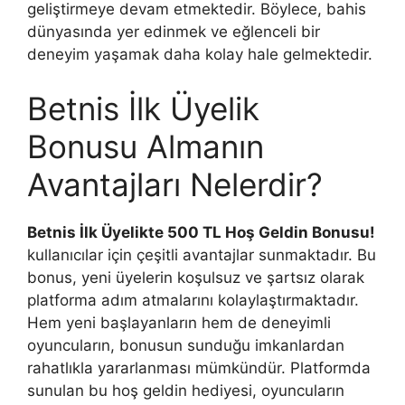
geliştirmeye devam etmektedir. Böylece, bahis
dünyasında yer edinmek ve eğlenceli bir
deneyim yaşamak daha kolay hale gelmektedir.
Betnis İlk Üyelik
Bonusu Almanın
Avantajları Nelerdir?
Betnis İlk Üyelikte 500 TL Hoş Geldin Bonusu!
kullanıcılar için çeşitli avantajlar sunmaktadır. Bu
bonus, yeni üyelerin koşulsuz ve şartsız olarak
platforma adım atmalarını kolaylaştırmaktadır.
Hem yeni başlayanların hem de deneyimli
oyuncuların, bonusun sunduğu imkanlardan
rahatlıkla yararlanması mümkündür. Platformda
sunulan bu hoş geldin hediyesi, oyuncuların