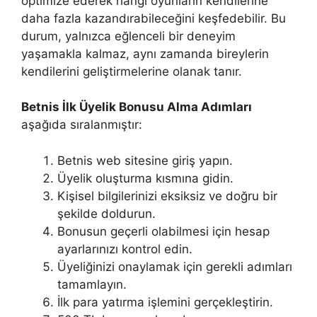
optimize ederek hangi oyunların kendilerine
daha fazla kazandırabileceğini keşfedebilir. Bu
durum, yalnızca eğlenceli bir deneyim
yaşamakla kalmaz, aynı zamanda bireylerin
kendilerini geliştirmelerine olanak tanır.
Betnis İlk Üyelik Bonusu Alma Adımları
aşağıda sıralanmıştır:
Betnis web sitesine giriş yapın.
Üyelik oluşturma kısmına gidin.
Kişisel bilgilerinizi eksiksiz ve doğru bir
şekilde doldurun.
Bonusun geçerli olabilmesi için hesap
ayarlarınızı kontrol edin.
Üyeliğinizi onaylamak için gerekli adımları
tamamlayın.
İlk para yatırma işlemini gerçekleştirin.