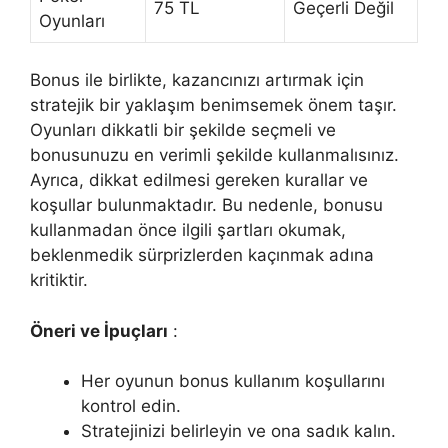
75 TL
Geçerli Değil
Oyunları
Bonus ile birlikte, kazancınızı artırmak için
stratejik bir yaklaşım benimsemek önem taşır.
Oyunları dikkatli bir şekilde seçmeli ve
bonusunuzu en verimli şekilde kullanmalısınız.
Ayrıca, dikkat edilmesi gereken kurallar ve
koşullar bulunmaktadır. Bu nedenle, bonusu
kullanmadan önce ilgili şartları okumak,
beklenmedik sürprizlerden kaçınmak adına
kritiktir.
Öneri ve İpuçları
:
Her oyunun bonus kullanım koşullarını
kontrol edin.
Stratejinizi belirleyin ve ona sadık kalın.