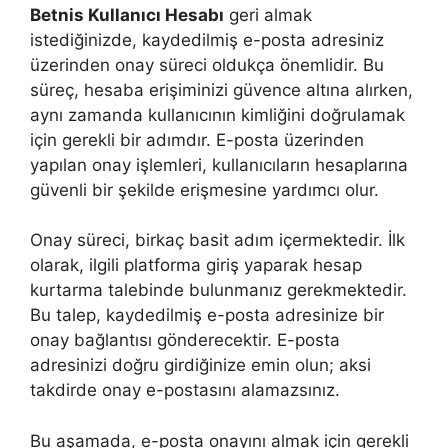
Betnis Kullanıcı Hesabı
geri almak
istediğinizde, kaydedilmiş e-posta adresiniz
üzerinden onay süreci oldukça önemlidir. Bu
süreç, hesaba erişiminizi güvence altına alırken,
aynı zamanda kullanıcının kimliğini doğrulamak
için gerekli bir adımdır. E-posta üzerinden
yapılan onay işlemleri, kullanıcıların hesaplarına
güvenli bir şekilde erişmesine yardımcı olur.
Onay süreci, birkaç basit adım içermektedir. İlk
olarak, ilgili platforma giriş yaparak hesap
kurtarma talebinde bulunmanız gerekmektedir.
Bu talep, kaydedilmiş e-posta adresinize bir
onay bağlantısı gönderecektir. E-posta
adresinizi doğru girdiğinize emin olun; aksi
takdirde onay e-postasını alamazsınız.
Bu aşamada, e-posta onayını almak için gerekli