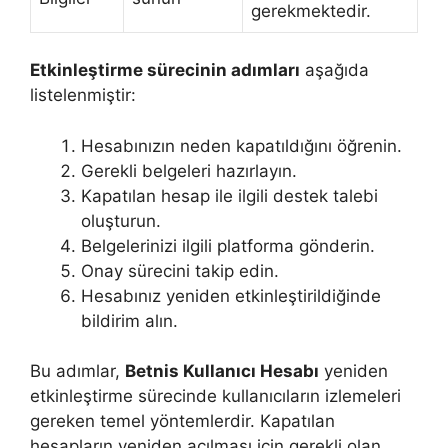
gerekmektedir.
Etkinleştirme sürecinin adımları
aşağıda
listelenmiştir:
Hesabınızın neden kapatıldığını öğrenin.
Gerekli belgeleri hazırlayın.
Kapatılan hesap ile ilgili destek talebi
oluşturun.
Belgelerinizi ilgili platforma gönderin.
Onay sürecini takip edin.
Hesabınız yeniden etkinleştirildiğinde
bildirim alın.
Bu adımlar,
Betnis Kullanıcı Hesabı
yeniden
etkinleştirme sürecinde kullanıcıların izlemeleri
gereken temel yöntemlerdir. Kapatılan
hesapların yeniden açılması için gerekli olan