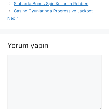
Slotlarda Bonus Spin Kullanım Rehberi
Casino Oyunlarında Progressive Jackpot
Nedir
Yorum yapın
Yorum