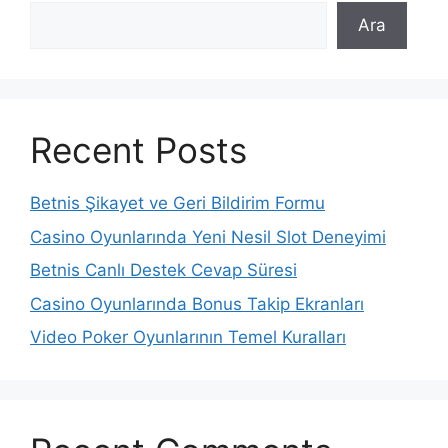
Ara
Recent Posts
Betnis Şikayet ve Geri Bildirim Formu
Casino Oyunlarında Yeni Nesil Slot Deneyimi
Betnis Canlı Destek Cevap Süresi
Casino Oyunlarında Bonus Takip Ekranları
Video Poker Oyunlarının Temel Kuralları