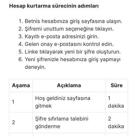
Hesap kurtarma sürecinin adımları
Betnis hesabınıza giriş sayfasına ulaşın.
Şifremi unuttum seçeneğine tıklayın.
Kayıtlı e-posta adresinizi girin.
Gelen onay e-postasını kontrol edin.
Linke tıklayarak yeni bir şifre oluşturun.
Yeni şifrenizle hesabınıza giriş yapmayı
deneyin.
Aşama
Açıklama
Süre
Hoş geldiniz sayfasına
1
1
gitmek
dakika
Şifre sıfırlama talebini
2
2
gönderme
dakika