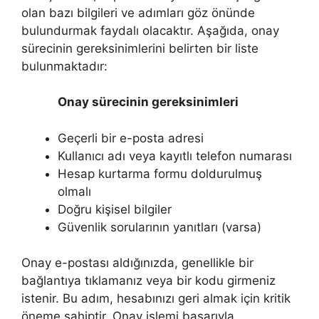
olan bazı bilgileri ve adımları göz önünde
bulundurmak faydalı olacaktır. Aşağıda, onay
sürecinin gereksinimlerini belirten bir liste
bulunmaktadır:
Onay sürecinin gereksinimleri
Geçerli bir e-posta adresi
Kullanıcı adı veya kayıtlı telefon numarası
Hesap kurtarma formu doldurulmuş
olmalı
Doğru kişisel bilgiler
Güvenlik sorularının yanıtları (varsa)
Onay e-postası aldığınızda, genellikle bir
bağlantıya tıklamanız veya bir kodu girmeniz
istenir. Bu adım, hesabınızı geri almak için kritik
öneme sahiptir. Onay işlemi başarıyla