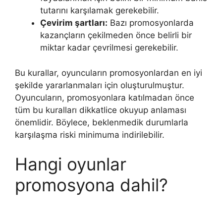
tutarını karşılamak gerekebilir.
Çevirim şartları:
Bazı promosyonlarda
kazançların çekilmeden önce belirli bir
miktar kadar çevrilmesi gerekebilir.
Bu kurallar, oyuncuların promosyonlardan en iyi
şekilde yararlanmaları için oluşturulmuştur.
Oyuncuların, promosyonlara katılmadan önce
tüm bu kuralları dikkatlice okuyup anlaması
önemlidir. Böylece, beklenmedik durumlarla
karşılaşma riski minimuma indirilebilir.
Hangi oyunlar
promosyona dahil?