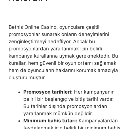
Betnis Online Casino, oyunculara çeşitli
promosyonlar sunarak onların deneyimlerini
zenginleştirmeyi hedefliyor. Ancak bu
promosyonlardan yararlanmak için belirli
kampanya kurallarına uymak gerekmektedir. Bu
kurallar, hem güvenli bir oyun ortamı sağlamak
hem de oyuncuların haklarını korumak amacıyla
oluşturulmuştur.
Promosyon tarihleri:
Her kampanyanın
belirli bir başlangıç ve bitiş tarihi vardır.
Bu tarihler dışında promosyonlardan
yararlanmak mümkün değildir.
Minimum bahis tutarı:
Kampanyalardan
faydalanmak için belirli bir minimum bahis