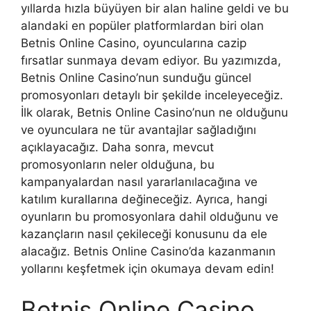
yıllarda hızla büyüyen bir alan haline geldi ve bu
alandaki en popüler platformlardan biri olan
Betnis Online Casino, oyuncularına cazip
fırsatlar sunmaya devam ediyor. Bu yazımızda,
Betnis Online Casino’nun sunduğu güncel
promosyonları detaylı bir şekilde inceleyeceğiz.
İlk olarak, Betnis Online Casino’nun ne olduğunu
ve oyunculara ne tür avantajlar sağladığını
açıklayacağız. Daha sonra, mevcut
promosyonların neler olduğuna, bu
kampanyalardan nasıl yararlanılacağına ve
katılım kurallarına değineceğiz. Ayrıca, hangi
oyunların bu promosyonlara dahil olduğunu ve
kazançların nasıl çekileceği konusunu da ele
alacağız. Betnis Online Casino’da kazanmanın
yollarını keşfetmek için okumaya devam edin!
Betnis Online Casino