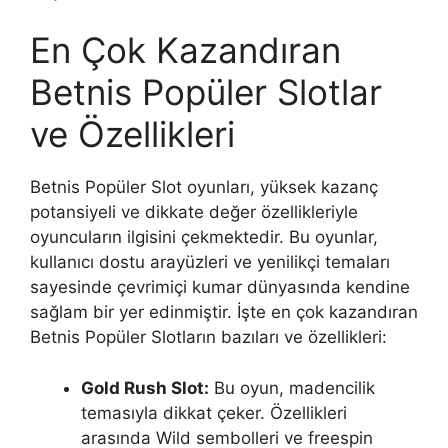
En Çok Kazandıran
Betnis Popüler Slotlar
ve Özellikleri
Betnis Popüler Slot oyunları, yüksek kazanç
potansiyeli ve dikkate değer özellikleriyle
oyuncuların ilgisini çekmektedir. Bu oyunlar,
kullanıcı dostu arayüzleri ve yenilikçi temaları
sayesinde çevrimiçi kumar dünyasında kendine
sağlam bir yer edinmiştir. İşte en çok kazandıran
Betnis Popüler Slotların bazıları ve özellikleri:
Gold Rush Slot:
Bu oyun, madencilik
temasıyla dikkat çeker. Özellikleri
arasında Wild sembolleri ve freespin