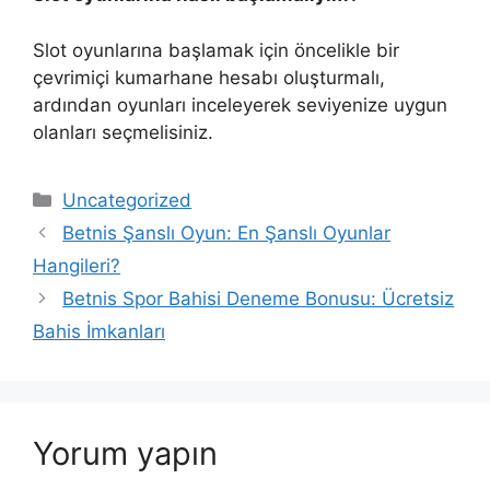
Slot oyunlarına başlamak için öncelikle bir
çevrimiçi kumarhane hesabı oluşturmalı,
ardından oyunları inceleyerek seviyenize uygun
olanları seçmelisiniz.
Kategoriler
Uncategorized
Betnis Şanslı Oyun: En Şanslı Oyunlar
Hangileri?
Betnis Spor Bahisi Deneme Bonusu: Ücretsiz
Bahis İmkanları
Yorum yapın