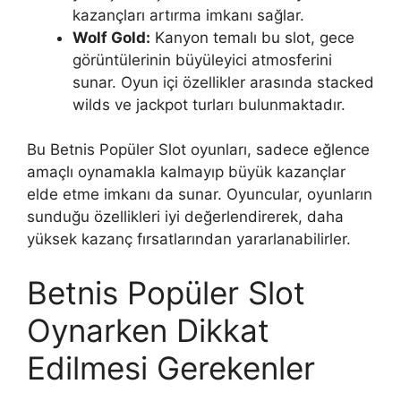
kazançları artırma imkanı sağlar.
Wolf Gold:
Kanyon temalı bu slot, gece
görüntülerinin büyüleyici atmosferini
sunar. Oyun içi özellikler arasında stacked
wilds ve jackpot turları bulunmaktadır.
Bu Betnis Popüler Slot oyunları, sadece eğlence
amaçlı oynamakla kalmayıp büyük kazançlar
elde etme imkanı da sunar. Oyuncular, oyunların
sunduğu özellikleri iyi değerlendirerek, daha
yüksek kazanç fırsatlarından yararlanabilirler.
Betnis Popüler Slot
Oynarken Dikkat
Edilmesi Gerekenler