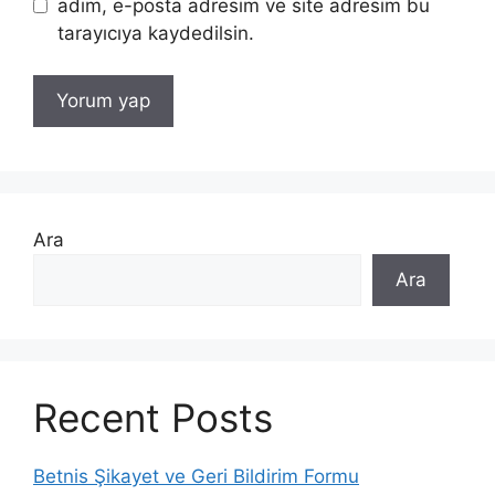
adım, e-posta adresim ve site adresim bu
tarayıcıya kaydedilsin.
Ara
Ara
Recent Posts
Betnis Şikayet ve Geri Bildirim Formu