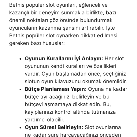
Betnis popüler slot oyunları, eğlenceli ve
kazançlı bir deneyim sunmakla birlikte, bazı
önemli noktaları göz önünde bulundurmak
oyuncuların kazanma şansını artırabilir. İşte
Betnis popüler slot oynarken dikkat edilmesi
gereken bazı hususlar:
Oyunun Kurallarını İyi Anlayın:
Her slot
oyununun kendi kuralları ve özellikleri
vardır. Oyun başlamadan önce, seçtiğiniz
slotun oyun kılavuzunu okumak önemlidir.
Bütçe Planlaması Yapın:
Oyuna ne kadar
bütçe ayıracağınızı belirleyin ve bu
bütçeyi aşmamaya dikkat edin. Bu,
kayıplarınızı kontrol altında tutmanıza
yardımcı olabilir.
Oyun Süresi Belirleyin:
Slot oyunlarına
ne kadar süre harcayacağınızı önceden