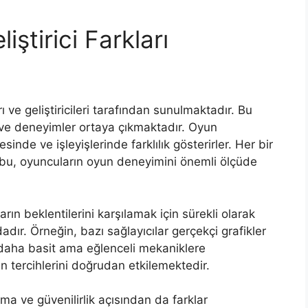
iştirici Farkları
rı ve geliştiricileri tarafından sunulmaktadır. Bu
r ve deneyimler ortaya çıkmaktadır. Oyun
esinde ve işleyişlerinde farklılık gösterirler. Her bir
ve bu, oyuncuların oyun deneyimini önemli ölçüde
arın beklentilerini karşılamak için sürekli olarak
dır. Örneğin, bazı sağlayıcılar gerçekçi grafikler
 daha basit ama eğlenceli mekaniklere
un tercihlerini doğrudan etkilemektedir.
ama ve güvenilirlik açısından da farklar