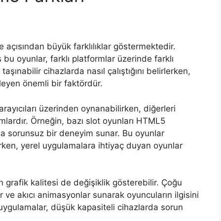
e açısından büyük farklılıklar göstermektedir.
ş bu oyunlar, farklı platformlar üzerinde farklı
şınabilir cihazlarda nasıl çalıştığını belirlerken,
leyen önemli bir faktördür.
ayıcıları üzerinden oynanabilirken, diğerleri
mlardır. Örneğin, bazı slot oyunları HTML5
rda sorunsuz bir deneyim sunar. Bu oyunlar
irken, yerel uygulamalara ihtiyaç duyan oyunlar
grafik kalitesi de değişiklik gösterebilir. Çoğu
r ve akıcı animasyonlar sunarak oyuncuların ilgisini
uygulamalar, düşük kapasiteli cihazlarda sorun