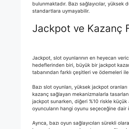
bulunmaktadır. Bazı sağlayıcılar, yüksek d
standartlara uymayabilir.
Jackpot ve Kazanç F
Jackpot, slot oyunlarının en heyecan veric
hedeflerinden biri, büyük bir jackpot kaza
tabanından farklı çeşitleri ve ödemeleri ile
Bazı slot oyunları, yüksek jackpot oranla
kazanç sağlayan mekanizmalarla tasarlanm
jackpot sunarken, diğeri %10 riskle küçük a
oyuncuların hangi oyunu seçeceğine dair 
Ayrıca, bazı oyun sağlayıcıları sürekli ola