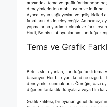
arasındaki tema ve grafik farklarından baş
deneyimlerinden mobil uyum ve indirme krit
Ayrıca, oyun sağlayıcıları ve geliştiricileri 
fırsatlarını da inceleyeceğiz. Amacımız, oy
yapmalarına yardımcı olmak ve farklı oyunla
Hadi, Betnis slot oyunlarının sunduğu zeng
Tema ve Grafik Farkl
Betnis slot oyunları, sunduğu farklı tema v
başarıyor. Her bir oyun, kendine özgü bir t
deneyimler sunmaktadır. Örneğin, bazı oy
diğerleri fantastik dünyalara veya film kara
Grafik kalitesi, bir oyunun genel deneyimi