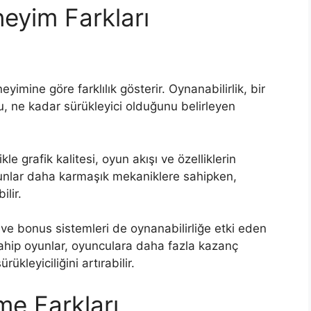
neyim Farkları
eyimine göre farklılık gösterir. Oynanabilirlik, bir
, ne kadar sürükleyici olduğunu belirleyen
le grafik kalitesi, oyun akışı ve özelliklerin
ı oyunlar daha karmaşık mekaniklere sahipken,
ilir.
ve bonus sistemleri de oynanabilirliğe etki eden
sahip oyunlar, oyunculara daha fazla kazanç
leyiciliğini artırabilir.
me Farkları