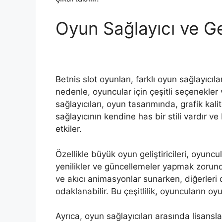
Oyun Sağlayıcı ve Gel
Betnis slot oyunları, farklı oyun sağlayıcıla
nedenle, oyuncular için çeşitli seçenekle
sağlayıcıları, oyun tasarımında, grafik kalit
sağlayıcının kendine has bir stili vardır 
etkiler.
Özellikle büyük oyun geliştiricileri, oyuncul
yenilikler ve güncellemeler yapmak zorunda
ve akıcı animasyonlar sunarken, diğerleri
odaklanabilir. Bu çeşitlilik, oyuncuların oy
Ayrıca, oyun sağlayıcıları arasında lisansl