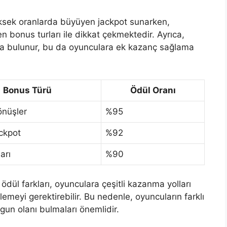
üksek oranlarda büyüyen jackpot sunarken,
iren bonus turları ile dikkat çekmektedir. Ayrıca,
 da bulunur, bu da oyunculara ek kazanç sağlama
Bonus Türü
Ödül Oranı
nüşler
%95
ckpot
%92
arı
%90
ödül farkları, oyunculara çeşitli kazanma yolları
rlemeyi gerektirebilir. Bu nedenle, oyuncuların farklı
ygun olanı bulmaları önemlidir.