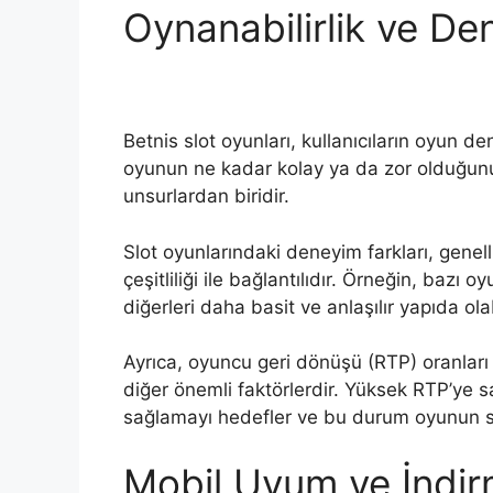
Oynanabilirlik ve De
Betnis slot oyunları, kullanıcıların oyun den
oyunun ne kadar kolay ya da zor olduğunu
unsurlardan biridir.
Slot oyunlarındaki deneyim farkları, genellik
çeşitliliği ile bağlantılıdır. Örneğin, baz
diğerleri daha basit ve anlaşılır yapıda olab
Ayrıca, oyuncu geri dönüşü (RTP) oranları 
diğer önemli faktörlerdir. Yüksek RTP’ye 
sağlamayı hedefler ve bu durum oyunun sürük
Mobil Uyum ve İndir