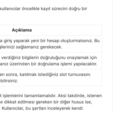
ullanıcılar öncelikle kayıt sürecini doğru bir
Açıklama
na giriş yaparak yeni bir hesap oluşturmalısınız. Bu
gilerinizi sağlamanız gerekecek.
verdiğiniz bilgilerin doğruluğunu onaylamak için
nız üzerinden bir doğrulama işlemi yapılacaktır.
en sonra, katılmak istediğiniz slot turnuvasını
ilirsiniz.
ayıt işlemlerini tamamlamalıdır. Aksi takdirde, istenen
e dikkat edilmesi gereken bir diğer husus ise,
 Kullanıcılar, bu şartları inceleyerek kendi