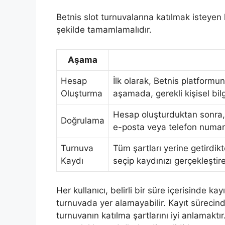
Betnis slot turnuvalarına katılmak isteyen k
şekilde tamamlamalıdır.
Aşama
Hesap
İlk olarak, Betnis platformu
Oluşturma
aşamada, gerekli kişisel bil
Hesap oluşturduktan sonra, 
Doğrulama
e-posta veya telefon numara
Turnuva
Tüm şartları yerine getirdikt
Kaydı
seçip kaydınızı gerçekleştireb
Her kullanıcı, belirli bir süre içerisinde k
turnuvada yer alamayabilir. Kayıt sürecind
turnuvanın katılma şartlarını iyi anlamaktır.