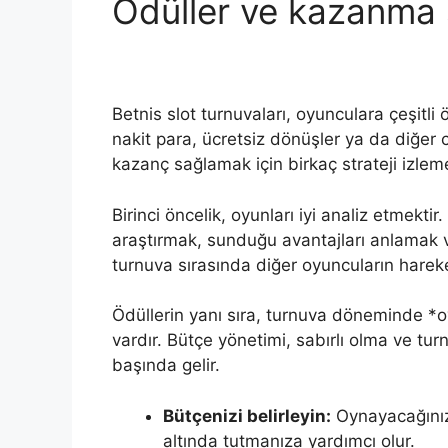
Ödüller ve kazanma st
Betnis slot turnuvaları, oyunculara çeşitli 
nakit para, ücretsiz dönüşler ya da diğer c
kazanç sağlamak için birkaç strateji izleme
Birinci öncelik, oyunları iyi analiz etmektir.
araştırmak, sunduğu avantajları anlamak ve
turnuva sırasında diğer oyuncuların hareke
Ödüllerin yanı sıra, turnuva döneminde *oy
vardır. Bütçe yönetimi, sabırlı olma ve tu
başında gelir.
Bütçenizi belirleyin:
Oynayacağınız 
altında tutmanıza yardımcı olur.