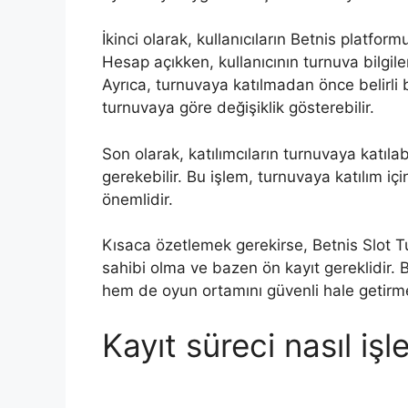
İkinci olarak, kullanıcıların Betnis platf
Hesap açıkken, kullanıcının turnuva bilgiler
Ayrıca, turnuvaya katılmadan önce belirli bi
turnuvaya göre değişiklik gösterebilir.
Son olarak, katılımcıların turnuvaya katıla
gerekebilir. Bu işlem, turnuvaya katılım içi
önemlidir.
Kısaca özetlemek gerekirse, Betnis Slot Tu
sahibi olma ve bazen ön kayıt gereklidir. B
hem de oyun ortamını güvenli hale getirme
Kayıt süreci nasıl işl