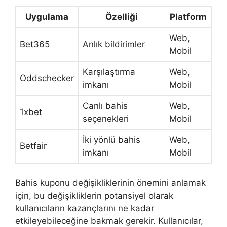
Uygulama
Özelliği
Platform
Web,
Bet365
Anlık bildirimler
Mobil
Karşılaştırma
Web,
Oddschecker
imkanı
Mobil
Canlı bahis
Web,
1xbet
seçenekleri
Mobil
İki yönlü bahis
Web,
Betfair
imkanı
Mobil
Bahis kuponu değişikliklerinin önemini anlamak
için, bu değişikliklerin potansiyel olarak
kullanıcıların kazançlarını ne kadar
etkileyebileceğine bakmak gerekir. Kullanıcılar,