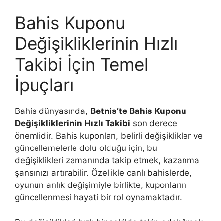
Bahis Kuponu
Değişikliklerinin Hızlı
Takibi İçin Temel
İpuçları
Bahis dünyasında,
Betnis’te Bahis Kuponu
Değişikliklerinin Hızlı Takibi
son derece
önemlidir. Bahis kuponları, belirli değişiklikler ve
güncellemelerle dolu olduğu için, bu
değişiklikleri zamanında takip etmek, kazanma
şansınızı artırabilir. Özellikle canlı bahislerde,
oyunun anlık değişimiyle birlikte, kuponların
güncellenmesi hayati bir rol oynamaktadır.