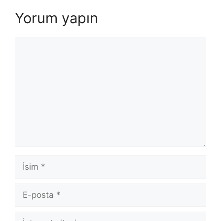
Yorum yapın
Yorum
İsim
E-
posta
İnternet