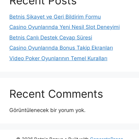
Recent Posts
Betnis Şikayet ve Geri Bildirim Formu
Casino Oyunlarında Yeni Nesil Slot Deneyimi
Betnis Canlı Destek Cevap Süresi
Casino Oyunlarında Bonus Takip Ekranları
Video Poker Oyunlarının Temel Kuralları
Recent Comments
Görüntülenecek bir yorum yok.