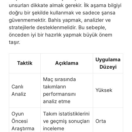
unsurları dikkate almak gerekir. İlk aşama bilgiyi
doğru bir şekilde kullanmak ve sadece şansa
güvenmemektir. Bahis yapmak, analizler ve
stratejilerle desteklenmelidir. Bu sebeple,
önceden iyi bir hazırlık yapmak büyük önem
taşır.
Uygulama
Taktik
Açıklama
Düzeyi
Maç sırasında
Canlı
takımların
Yüksek
Analiz
performansını
analiz etme
Oyun
Takım istatistiklerini
Öncesi
ve geçmiş sonuçları
Orta
Araştırma
inceleme