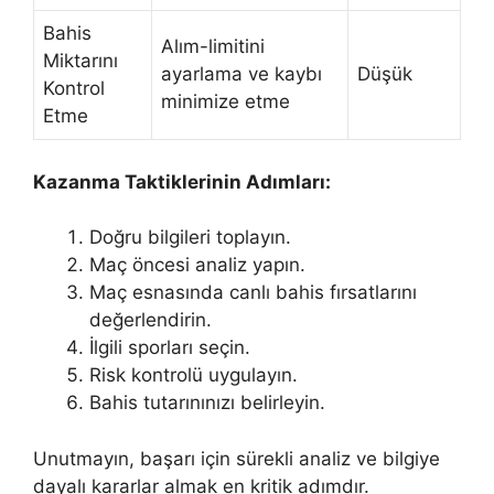
Bahis
Alım-limitini
Miktarını
ayarlama ve kaybı
Düşük
Kontrol
minimize etme
Etme
Kazanma Taktiklerinin Adımları:
Doğru bilgileri toplayın.
Maç öncesi analiz yapın.
Maç esnasında canlı bahis fırsatlarını
değerlendirin.
İlgili sporları seçin.
Risk kontrolü uygulayın.
Bahis tutarınınızı belirleyin.
Unutmayın, başarı için sürekli analiz ve bilgiye
dayalı kararlar almak en kritik adımdır.