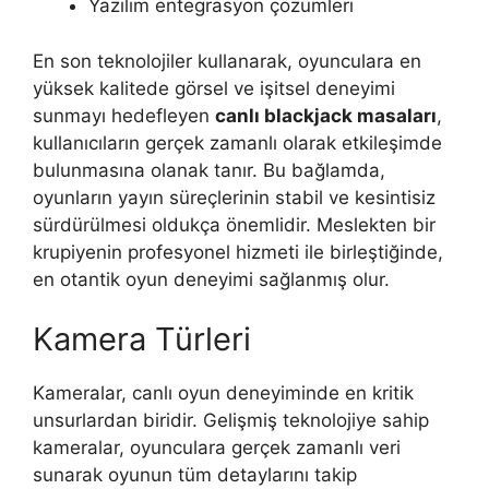
Yazılım entegrasyon çözümleri
En son teknolojiler kullanarak, oyunculara en
yüksek kalitede görsel ve işitsel deneyimi
sunmayı hedefleyen
canlı blackjack masaları
,
kullanıcıların gerçek zamanlı olarak etkileşimde
bulunmasına olanak tanır. Bu bağlamda,
oyunların yayın süreçlerinin stabil ve kesintisiz
sürdürülmesi oldukça önemlidir. Meslekten bir
krupiyenin profesyonel hizmeti ile birleştiğinde,
en otantik oyun deneyimi sağlanmış olur.
Kamera Türleri
Kameralar, canlı oyun deneyiminde en kritik
unsurlardan biridir. Gelişmiş teknolojiye sahip
kameralar, oyunculara gerçek zamanlı veri
sunarak oyunun tüm detaylarını takip