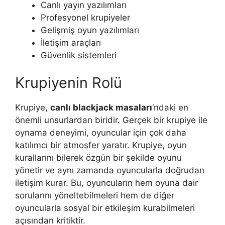
Canlı yayın yazılımları
Profesyonel krupiyeler
Gelişmiş oyun yazılımları
İletişim araçları
Güvenlik sistemleri
Krupiyenin Rolü
Krupiye,
canlı blackjack masaları
‘ndaki en
önemli unsurlardan biridir. Gerçek bir krupiye ile
oynama deneyimi, oyuncular için çok daha
katılımcı bir atmosfer yaratır. Krupiye, oyun
kurallarını bilerek özgün bir şekilde oyunu
yönetir ve aynı zamanda oyuncularla doğrudan
iletişim kurar. Bu, oyuncuların hem oyuna dair
sorularını yöneltebilmeleri hem de diğer
oyuncularla sosyal bir etkileşim kurabilmeleri
açısından kritiktir.