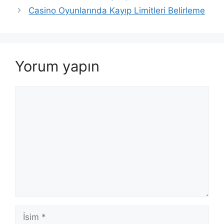
Casino Oyunlarında Kayıp Limitleri Belirleme
Yorum yapın
Yorum
İsim