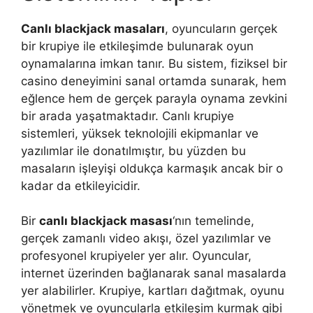
Canlı blackjack masaları
, oyuncuların gerçek
bir krupiye ile etkileşimde bulunarak oyun
oynamalarına imkan tanır. Bu sistem, fiziksel bir
casino deneyimini sanal ortamda sunarak, hem
eğlence hem de gerçek parayla oynama zevkini
bir arada yaşatmaktadır. Canlı krupiye
sistemleri, yüksek teknolojili ekipmanlar ve
yazılımlar ile donatılmıştır, bu yüzden bu
masaların işleyişi oldukça karmaşık ancak bir o
kadar da etkileyicidir.
Bir
canlı blackjack masası
‘nın temelinde,
gerçek zamanlı video akışı, özel yazılımlar ve
profesyonel krupiyeler yer alır. Oyuncular,
internet üzerinden bağlanarak sanal masalarda
yer alabilirler. Krupiye, kartları dağıtmak, oyunu
yönetmek ve oyuncularla etkileşim kurmak gibi