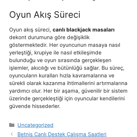
Oyun Akış Süreci
Oyun akış süreci,
canlı blackjack masaları
dekont durumuna göre değişiklik
göstermektedir. Her oyuncunun masaya nasıl
yerleştiği, krupiye ile nasıl etkileşimde
bulunduğu ve oyun sırasında gerçekleşen
işlemler, akıcılığı ve bütünlüğü sağlar. Bu süreç,
oyuncuların kuralları hızla kavramalarına ve
sürekli olarak kazanma ihtimallerini artırmalarına
yardımcı olur. Her bir aşama, güvenilir bir sistem
üzerinde gerçekleştiği için oyuncular kendilerini
güvende hissederler.
Kategoriler
Uncategorized
Betnis Canlı Destek Çalışma Saatleri