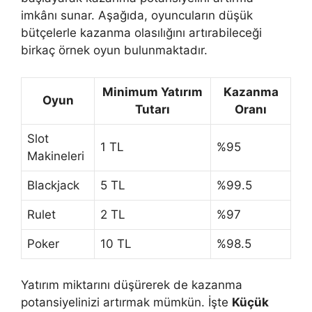
imkânı sunar. Aşağıda, oyuncuların düşük
bütçelerle kazanma olasılığını artırabileceği
birkaç örnek oyun bulunmaktadır.
Minimum Yatırım
Kazanma
Oyun
Tutarı
Oranı
Slot
1 TL
%95
Makineleri
Blackjack
5 TL
%99.5
Rulet
2 TL
%97
Poker
10 TL
%98.5
Yatırım miktarını düşürerek de kazanma
potansiyelinizi artırmak mümkün. İşte
Küçük