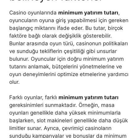
Casino oyunlarında
minimum yatırım tutarı
,
oyuncuların oyuna giriş yapabilmesi için gereken
başlangıç miktarını ifade eder. Bu tutar, birçok
faktöre bağlı olarak değişiklik gösterebilir.
Bunlar arasında oyun türü, casinonun politikaları
ve sunduğu tekliflerin çeşitliliği gibi unsurlar
bulunur. Oyuncular için doğru minimum yatırım
tutarını anlamak, bütçelerini yönetmelerine ve
oyun deneyimlerini optimize etmelerine yardımcı
olur.
Farklı oyunlar, farklı
minimum yatırım tutarı
gereksinimleri sunmaktadır. Örneğin, masa
oyunları genellikle daha yüksek minimumlarla
başlarken, slot makineleri genellikle daha düşük
limitler sunar. Ayrıca, çevrimiçi casinoların
sunduğu kampanyalar ve bonuslar da minimum