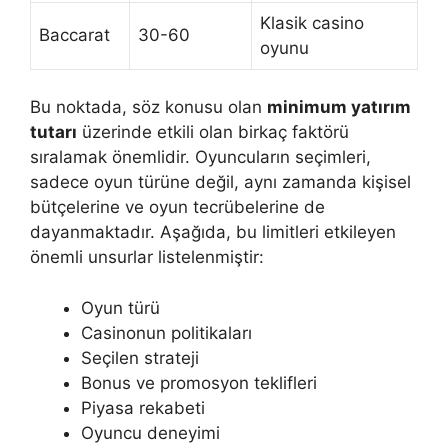
Klasik casino
Baccarat
30-60
oyunu
Bu noktada, söz konusu olan
minimum yatırım
tutarı
üzerinde etkili olan birkaç faktörü
sıralamak önemlidir. Oyuncuların seçimleri,
sadece oyun türüne değil, aynı zamanda kişisel
bütçelerine ve oyun tecrübelerine de
dayanmaktadır. Aşağıda, bu limitleri etkileyen
önemli unsurlar listelenmiştir:
Oyun türü
Casinonun politikaları
Seçilen strateji
Bonus ve promosyon teklifleri
Piyasa rekabeti
Oyuncu deneyimi