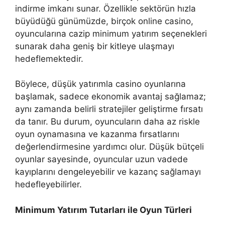
indirme imkanı sunar. Özellikle sektörün hızla
büyüdüğü günümüzde, birçok online casino,
oyuncularına cazip minimum yatırım seçenekleri
sunarak daha geniş bir kitleye ulaşmayı
hedeflemektedir.
Böylece, düşük yatırımla casino oyunlarına
başlamak, sadece ekonomik avantaj sağlamaz;
aynı zamanda belirli stratejiler geliştirme fırsatı
da tanır. Bu durum, oyuncuların daha az riskle
oyun oynamasına ve kazanma fırsatlarını
değerlendirmesine yardımcı olur. Düşük bütçeli
oyunlar sayesinde, oyuncular uzun vadede
kayıplarını dengeleyebilir ve kazanç sağlamayı
hedefleyebilirler.
Minimum Yatırım Tutarları ile Oyun Türleri