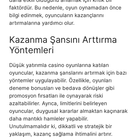
faktördür. Bu nedenle, oyun oynamadan önce
bilgi edinmek, oyuncuların kazançlarını
artırmalarına yardımcı olur.
Kazanma Şansını Arttırma
Yöntemleri
Düşük yatırımla casino oyunlarına katılan
oyuncular, kazanma şanslarını artırmak için bazı
yöntemler uygulayabilir. Özellikle, oyunları
deneme bonusları ve bedava dönüşler gibi
promosyon fırsatları ile oynayarak riski
azaltabilirler. Ayrıca, limitlerini belirleyen
oyuncular, duygusal kararlar almaktan kaçınarak
daha mantıklı hamleler yapabilir.
Unutulmamalıdır ki, dikkatli ve stratejik bir
yaklaşım, kazanç sağlama ihtimalini artırır.