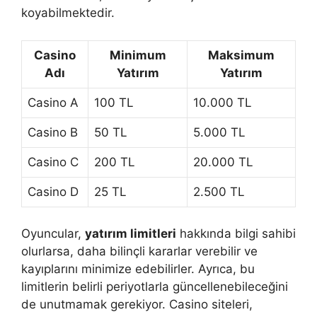
koyabilmektedir.
Casino
Minimum
Maksimum
Adı
Yatırım
Yatırım
Casino A
100 TL
10.000 TL
Casino B
50 TL
5.000 TL
Casino C
200 TL
20.000 TL
Casino D
25 TL
2.500 TL
Oyuncular,
yatırım limitleri
hakkında bilgi sahibi
olurlarsa, daha bilinçli kararlar verebilir ve
kayıplarını minimize edebilirler. Ayrıca, bu
limitlerin belirli periyotlarla güncellenebileceğini
de unutmamak gerekiyor. Casino siteleri,