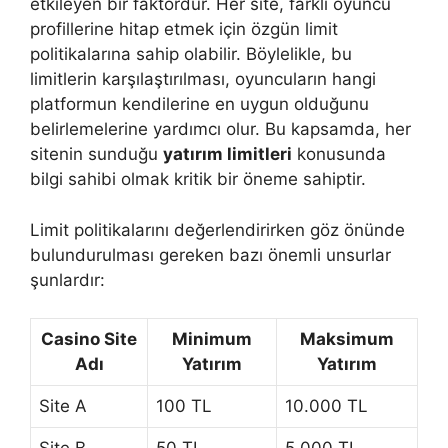
etkileyen bir faktördür. Her site, farklı oyuncu
profillerine hitap etmek için özgün limit
politikalarına sahip olabilir. Böylelikle, bu
limitlerin karşılaştırılması, oyuncuların hangi
platformun kendilerine en uygun olduğunu
belirlemelerine yardımcı olur. Bu kapsamda, her
sitenin sunduğu
yatırım limitleri
konusunda
bilgi sahibi olmak kritik bir öneme sahiptir.
Limit politikalarını değerlendirirken göz önünde
bulundurulması gereken bazı önemli unsurlar
şunlardır:
Casino Site
Minimum
Maksimum
Adı
Yatırım
Yatırım
Site A
100 TL
10.000 TL