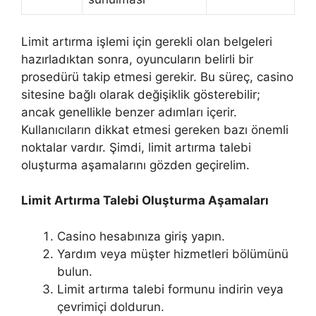
Limit artırma işlemi için gerekli olan belgeleri
hazırladıktan sonra, oyuncuların belirli bir
prosedürü takip etmesi gerekir. Bu süreç, casino
sitesine bağlı olarak değişiklik gösterebilir;
ancak genellikle benzer adımları içerir.
Kullanıcıların dikkat etmesi gereken bazı önemli
noktalar vardır. Şimdi, limit artırma talebi
oluşturma aşamalarını gözden geçirelim.
Limit Artırma Talebi Oluşturma Aşamaları
Casino hesabınıza giriş yapın.
Yardım veya müşter hizmetleri bölümünü
bulun.
Limit artırma talebi formunu indirin veya
çevrimiçi doldurun.