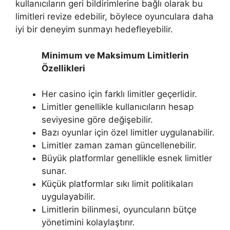
kullanıcıların geri bildirimlerine bağlı olarak bu
limitleri revize edebilir, böylece oyunculara daha
iyi bir deneyim sunmayı hedefleyebilir.
Minimum ve Maksimum Limitlerin
Özellikleri
Her casino için farklı limitler geçerlidir.
Limitler genellikle kullanıcıların hesap
seviyesine göre değişebilir.
Bazı oyunlar için özel limitler uygulanabilir.
Limitler zaman zaman güncellenebilir.
Büyük platformlar genellikle esnek limitler
sunar.
Küçük platformlar sıkı limit politikaları
uygulayabilir.
Limitlerin bilinmesi, oyuncuların bütçe
yönetimini kolaylaştırır.