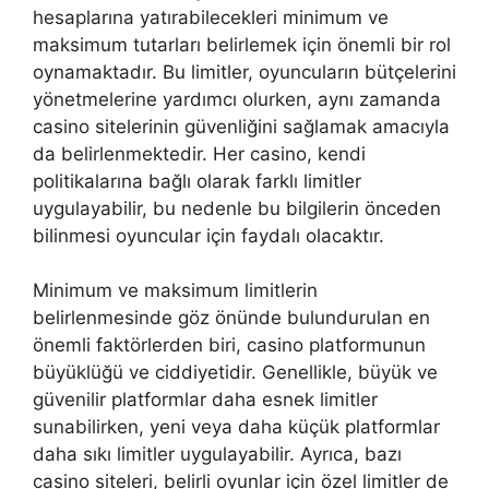
hesaplarına yatırabilecekleri minimum ve
maksimum tutarları belirlemek için önemli bir rol
oynamaktadır. Bu limitler, oyuncuların bütçelerini
yönetmelerine yardımcı olurken, aynı zamanda
casino sitelerinin güvenliğini sağlamak amacıyla
da belirlenmektedir. Her casino, kendi
politikalarına bağlı olarak farklı limitler
uygulayabilir, bu nedenle bu bilgilerin önceden
bilinmesi oyuncular için faydalı olacaktır.
Minimum ve maksimum limitlerin
belirlenmesinde göz önünde bulundurulan en
önemli faktörlerden biri, casino platformunun
büyüklüğü ve ciddiyetidir. Genellikle, büyük ve
güvenilir platformlar daha esnek limitler
sunabilirken, yeni veya daha küçük platformlar
daha sıkı limitler uygulayabilir. Ayrıca, bazı
casino siteleri, belirli oyunlar için özel limitler de