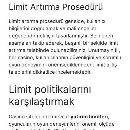
Limit Artırma Prosedürü
Limit artırma prosedürü genelde, kullanıcı
bilgilerini doğrulamak ve mali engelleri
değerlendirmek için tasarlanmıştır. Belirlenen
aşamaları takip ederek, başarılı bir şekilde limit
artırma talebinde bulunabilirsiniz. Unutmayın ki,
her casino, kullanıcılarının güvenliğini ve sorumlu
oyun deneyimini önemsediklerinden, limit artış
taleplerini dikkatlice incelemektedir.
Limit politikalarını
karşılaştırmak
Casino sitelerinde mevcut
yatırım limitleri
,
oyuncuların oyun deneyimlerini önemli ölçüde