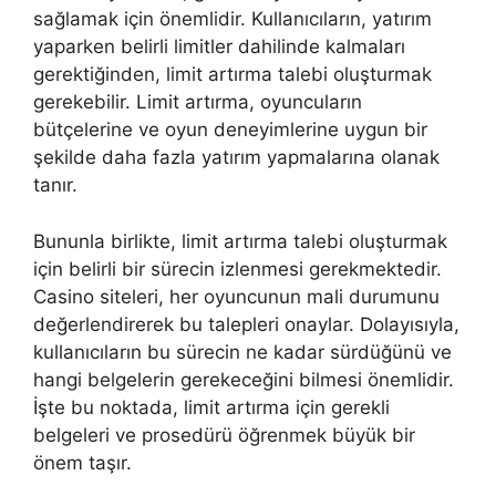
sağlamak için önemlidir. Kullanıcıların, yatırım
yaparken belirli limitler dahilinde kalmaları
gerektiğinden, limit artırma talebi oluşturmak
gerekebilir. Limit artırma, oyuncuların
bütçelerine ve oyun deneyimlerine uygun bir
şekilde daha fazla yatırım yapmalarına olanak
tanır.
Bununla birlikte, limit artırma talebi oluşturmak
için belirli bir sürecin izlenmesi gerekmektedir.
Casino siteleri, her oyuncunun mali durumunu
değerlendirerek bu talepleri onaylar. Dolayısıyla,
kullanıcıların bu sürecin ne kadar sürdüğünü ve
hangi belgelerin gerekeceğini bilmesi önemlidir.
İşte bu noktada, limit artırma için gerekli
belgeleri ve prosedürü öğrenmek büyük bir
önem taşır.