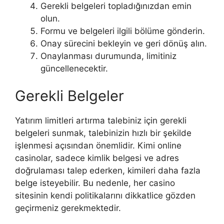
Gerekli belgeleri topladığınızdan emin
olun.
Formu ve belgeleri ilgili bölüme gönderin.
Onay sürecini bekleyin ve geri dönüş alın.
Onaylanması durumunda, limitiniz
güncellenecektir.
Gerekli Belgeler
Yatırım limitleri artırma talebiniz için gerekli
belgeleri sunmak, talebinizin hızlı bir şekilde
işlenmesi açısından önemlidir. Kimi online
casinolar, sadece kimlik belgesi ve adres
doğrulaması talep ederken, kimileri daha fazla
belge isteyebilir. Bu nedenle, her casino
sitesinin kendi politikalarını dikkatlice gözden
geçirmeniz gerekmektedir.