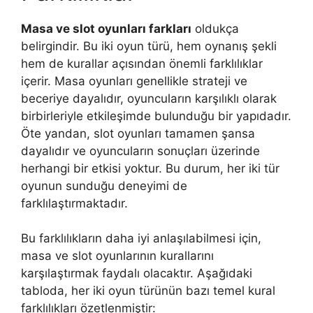
Masa ve slot oyunları farkları
oldukça
belirgindir. Bu iki oyun türü, hem oynanış şekli
hem de kurallar açısından önemli farklılıklar
içerir. Masa oyunları genellikle strateji ve
beceriye dayalıdır, oyuncuların karşılıklı olarak
birbirleriyle etkileşimde bulunduğu bir yapıdadır.
Öte yandan, slot oyunları tamamen şansa
dayalıdır ve oyuncuların sonuçları üzerinde
herhangi bir etkisi yoktur. Bu durum, her iki tür
oyunun sunduğu deneyimi de
farklılaştırmaktadır.
Bu farklılıkların daha iyi anlaşılabilmesi için,
masa ve slot oyunlarının kurallarını
karşılaştırmak faydalı olacaktır. Aşağıdaki
tabloda, her iki oyun türünün bazı temel kural
farklılıkları özetlenmiştir: