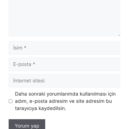
İsim
E-
posta
İnternet
sitesi
Daha sonraki yorumlarımda kullanılması için
adım, e-posta adresim ve site adresim bu
tarayıcıya kaydedilsin.