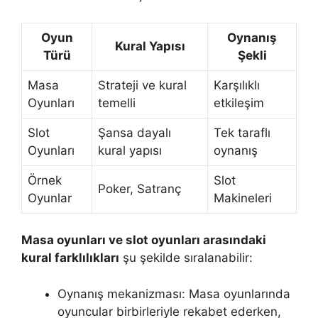
Oyun
Oynanış
Kural Yapısı
Türü
Şekli
Masa
Strateji ve kural
Karşılıklı
Oyunları
temelli
etkileşim
Slot
Şansa dayalı
Tek taraflı
Oyunları
kural yapısı
oynanış
Örnek
Slot
Poker, Satranç
Oyunlar
Makineleri
Masa oyunları ve slot oyunları arasındaki
kural farklılıkları
şu şekilde sıralanabilir:
Oynanış mekanizması: Masa oyunlarında
oyuncular birbirleriyle rekabet ederken,