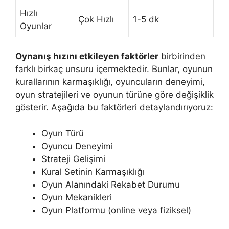
Hızlı
Çok Hızlı
1-5 dk
Oyunlar
Oynanış hızını etkileyen faktörler
birbirinden
farklı birkaç unsuru içermektedir. Bunlar, oyunun
kurallarının karmaşıklığı, oyuncuların deneyimi,
oyun stratejileri ve oyunun türüne göre değişiklik
gösterir. Aşağıda bu faktörleri detaylandırıyoruz:
Oyun Türü
Oyuncu Deneyimi
Strateji Gelişimi
Kural Setinin Karmaşıklığı
Oyun Alanındaki Rekabet Durumu
Oyun Mekanikleri
Oyun Platformu (online veya fiziksel)