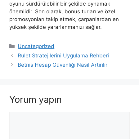
oyunu sürdürülebilir bir şekilde oynamak
önemlidir. Son olarak, bonus turları ve özel
promosyonları takip etmek, çarpanlardan en
yüksek şekilde yararlanmanızı sağlar.
Kategoriler
Uncategorized
Rulet Stratejilerini Uygulama Rehberi
Betnis Hesap Güvenliği Nasıl Artırılır
Yorum yapın
Yorum