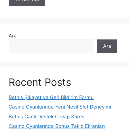
Ara
Ara
Recent Posts
Betnis Şikayet ve Geri Bildirim Formu
Casino Oyunlarında Yeni Nesil Slot Deneyimi
Betnis Canlı Destek Cevap Süresi
Casino Oyunlarında Bonus Takip Ekranları