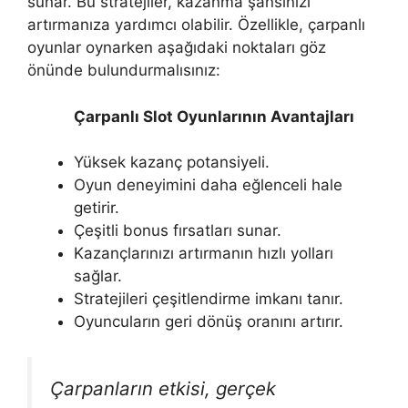
sunar. Bu stratejiler, kazanma şansınızı
artırmanıza yardımcı olabilir. Özellikle, çarpanlı
oyunlar oynarken aşağıdaki noktaları göz
önünde bulundurmalısınız:
Çarpanlı Slot Oyunlarının Avantajları
Yüksek kazanç potansiyeli.
Oyun deneyimini daha eğlenceli hale
getirir.
Çeşitli bonus fırsatları sunar.
Kazançlarınızı artırmanın hızlı yolları
sağlar.
Stratejileri çeşitlendirme imkanı tanır.
Oyuncuların geri dönüş oranını artırır.
Çarpanların etkisi, gerçek