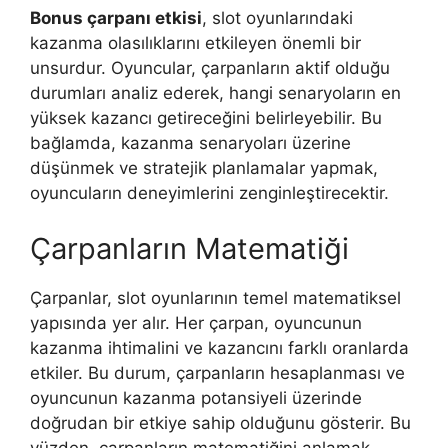
Bonus çarpanı etkisi
, slot oyunlarındaki
kazanma olasılıklarını etkileyen önemli bir
unsurdur. Oyuncular, çarpanların aktif olduğu
durumları analiz ederek, hangi senaryoların en
yüksek kazancı getireceğini belirleyebilir. Bu
bağlamda, kazanma senaryoları üzerine
düşünmek ve stratejik planlamalar yapmak,
oyuncuların deneyimlerini zenginleştirecektir.
Çarpanların Matematiği
Çarpanlar, slot oyunlarının temel matematiksel
yapısında yer alır. Her çarpan, oyuncunun
kazanma ihtimalini ve kazancını farklı oranlarda
etkiler. Bu durum, çarpanların hesaplanması ve
oyuncunun kazanma potansiyeli üzerinde
doğrudan bir etkiye sahip olduğunu gösterir. Bu
yüzden, çarpanların matematiğini anlamak,