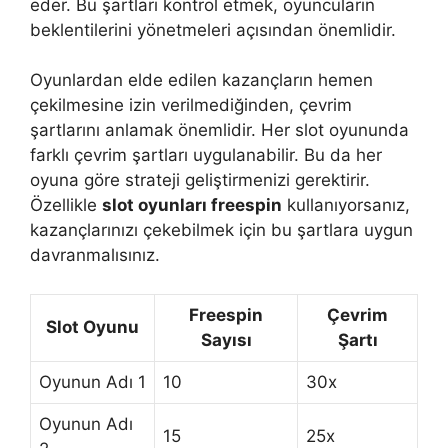
eder. Bu şartları kontrol etmek, oyuncuların
beklentilerini yönetmeleri açısından önemlidir.
Oyunlardan elde edilen kazançların hemen
çekilmesine izin verilmediğinden, çevrim
şartlarını anlamak önemlidir. Her slot oyununda
farklı çevrim şartları uygulanabilir. Bu da her
oyuna göre strateji geliştirmenizi gerektirir.
Özellikle
slot oyunları freespin
kullanıyorsanız,
kazançlarınızı çekebilmek için bu şartlara uygun
davranmalısınız.
Freespin
Çevrim
Slot Oyunu
Sayısı
Şartı
Oyunun Adı 1
10
30x
Oyunun Adı
15
25x