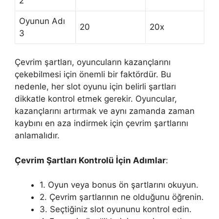
2
Oyunun Adı
20
20x
3
Çevrim şartları, oyuncuların kazançlarını
çekebilmesi için önemli bir faktördür. Bu
nedenle, her slot oyunu için belirli şartları
dikkatle kontrol etmek gerekir. Oyuncular,
kazançlarını artırmak ve aynı zamanda zaman
kaybını en aza indirmek için çevrim şartlarını
anlamalıdır.
Çevrim Şartları Kontrolü İçin Adımlar
:
1. Oyun veya bonus ön şartlarını okuyun.
2. Çevrim şartlarının ne olduğunu öğrenin.
3. Seçtiğiniz slot oyununu kontrol edin.