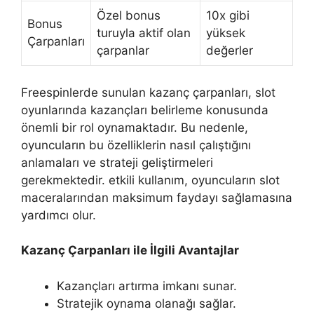
Özel bonus
10x gibi
Bonus
turuyla aktif olan
yüksek
Çarpanları
çarpanlar
değerler
Freespinlerde sunulan kazanç çarpanları, slot
oyunlarında kazançları belirleme konusunda
önemli bir rol oynamaktadır. Bu nedenle,
oyuncuların bu özelliklerin nasıl çalıştığını
anlamaları ve strateji geliştirmeleri
gerekmektedir. etkili kullanım, oyuncuların slot
maceralarından maksimum faydayı sağlamasına
yardımcı olur.
Kazanç Çarpanları ile İlgili Avantajlar
Kazançları artırma imkanı sunar.
Stratejik oynama olanağı sağlar.