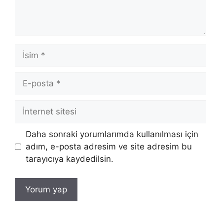
İsim
E-
posta
İnternet
sitesi
Daha sonraki yorumlarımda kullanılması için
adım, e-posta adresim ve site adresim bu
tarayıcıya kaydedilsin.