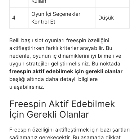
Kullan
Oyun İçi Seçenekleri
4
Düşük
Kontrol Et
Belli başlı slot oyunları freespin özelliğini
aktifleştirirken farklı kriterler arayabilir. Bu
nedenle, oyunun iç dinamiklerini iyi bilmeli ve
uygun stratejiler geliştirmelisiniz. Bu noktada
freespin aktif edebilmek için gerekli olanlar
başlığı altında daha detaylı bilgilere
ulaşabilirsiniz.
Freespin Aktif Edebilmek
İçin Gerekli Olanlar
Freespin özelliğini aktifleştirmek için bazı şartları
sağlamanız gerekecektir. Bu aşamada dikkat