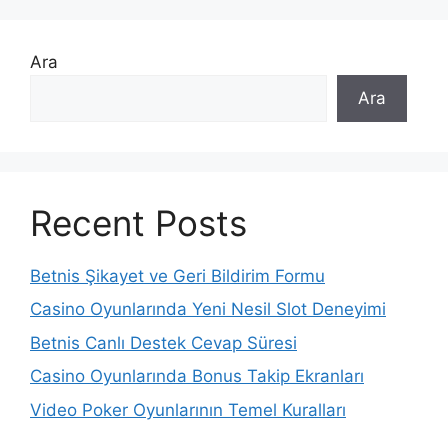
Ara
Ara
Recent Posts
Betnis Şikayet ve Geri Bildirim Formu
Casino Oyunlarında Yeni Nesil Slot Deneyimi
Betnis Canlı Destek Cevap Süresi
Casino Oyunlarında Bonus Takip Ekranları
Video Poker Oyunlarının Temel Kuralları