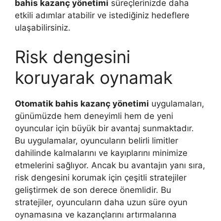
bahis kazanç yönetimi
süreçlerinizde daha
etkili adımlar atabilir ve istediğiniz hedeflere
ulaşabilirsiniz.
Risk dengesini
koruyarak oynamak
Otomatik bahis kazanç yönetimi
uygulamaları,
günümüzde hem deneyimli hem de yeni
oyuncular için büyük bir avantaj sunmaktadır.
Bu uygulamalar, oyuncuların belirli limitler
dahilinde kalmalarını ve kayıplarını minimize
etmelerini sağlıyor. Ancak bu avantajın yanı sıra,
risk dengesini korumak için çeşitli stratejiler
geliştirmek de son derece önemlidir. Bu
stratejiler, oyuncuların daha uzun süre oyun
oynamasına ve kazançlarını artırmalarına