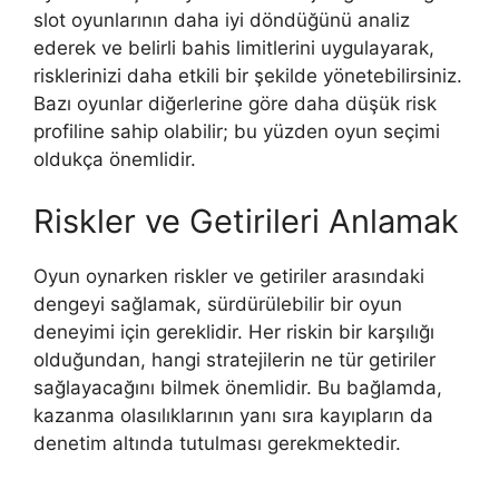
slot oyunlarının daha iyi döndüğünü analiz
ederek ve belirli bahis limitlerini uygulayarak,
risklerinizi daha etkili bir şekilde yönetebilirsiniz.
Bazı oyunlar diğerlerine göre daha düşük risk
profiline sahip olabilir; bu yüzden oyun seçimi
oldukça önemlidir.
Riskler ve Getirileri Anlamak
Oyun oynarken riskler ve getiriler arasındaki
dengeyi sağlamak, sürdürülebilir bir oyun
deneyimi için gereklidir. Her riskin bir karşılığı
olduğundan, hangi stratejilerin ne tür getiriler
sağlayacağını bilmek önemlidir. Bu bağlamda,
kazanma olasılıklarının yanı sıra kayıpların da
denetim altında tutulması gerekmektedir.