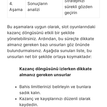
Stratejinizi
4.
Sonuçların
sürekli gözden
Aşama
analizi
geçirin
Bu aşamalara uygun olarak, slot oyunlarındaki
kazanç döngüsünü etkili bir şekilde
yönetebilirsiniz. Ardından, bu süreçte dikkate
almanız gereken bazı unsurları göz önünde
bulundurmalısınız. Aşağıda sunulan liste, bu
unsurları net bir şekilde ortaya koymaktadır:
Kazanç döngüsünü izlerken dikkate
almanız gereken unsurlar
Bahis limitlerinizi belirleyin ve bunlara
sadık kalın.
Kazanç ve kayıplarınızı düzenli olarak
kaydedin.