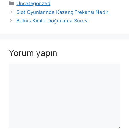
Kategoriler
Uncategorized
Slot Oyunlarında Kazanç Frekansı Nedir
Betnis Kimlik Doğrulama Süresi
Yorum yapın
Yorum