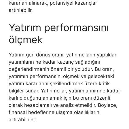
kararları alınarak, potansiyel kazançlar
artırılabilir.
Yatırım performansını
ölçmek
Yatırım geri dönüş oranı, yatırımcıların yaptıkları
yatırımların ne kadar kazanç sağladığını
değerlendirmenin önemli bir yoludur. Bu oran,
yatırımın performansını ölçmek ve gelecekteki
yatırım kararlarını şekillendirmek üzere kritik
bilgiler sunar. Yatırımcılar, yatırımlarının ne kadar
karlı olduğunu anlamak için bu oranı düzenli
olarak hesaplamalı ve analiz etmelidir. Böylece,
finansal hedeflerine ulaşma olasılıklarını
artırabilirler.