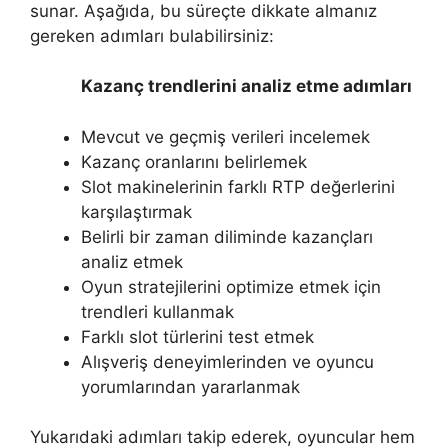
sunar. Aşağıda, bu süreçte dikkate almanız
gereken adımları bulabilirsiniz:
Kazanç trendlerini analiz etme adımları
Mevcut ve geçmiş verileri incelemek
Kazanç oranlarını belirlemek
Slot makinelerinin farklı RTP değerlerini
karşılaştırmak
Belirli bir zaman diliminde kazançları
analiz etmek
Oyun stratejilerini optimize etmek için
trendleri kullanmak
Farklı slot türlerini test etmek
Alışveriş deneyimlerinden ve oyuncu
yorumlarından yararlanmak
Yukarıdaki adımları takip ederek, oyuncular hem