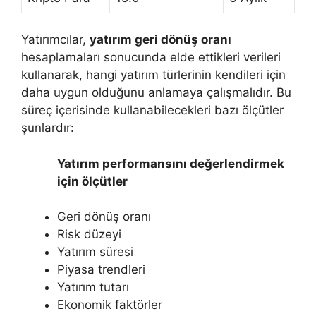
Yatırımcılar,
yatırım geri dönüş oranı
hesaplamaları sonucunda elde ettikleri verileri
kullanarak, hangi yatırım türlerinin kendileri için
daha uygun olduğunu anlamaya çalışmalıdır. Bu
süreç içerisinde kullanabilecekleri bazı ölçütler
şunlardır:
Yatırım performansını değerlendirmek
için ölçütler
Geri dönüş oranı
Risk düzeyi
Yatırım süresi
Piyasa trendleri
Yatırım tutarı
Ekonomik faktörler