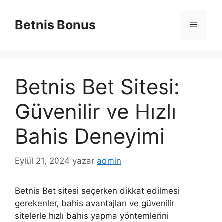
İçeriğe
atla
Betnis Bonus
Menü
Betnis Bet Sitesi:
Güvenilir ve Hızlı
Bahis Deneyimi
Eylül 21, 2024
yazar
admin
Betnis Bet sitesi seçerken dikkat edilmesi
gerekenler, bahis avantajları ve güvenilir
sitelerle hızlı bahis yapma yöntemlerini