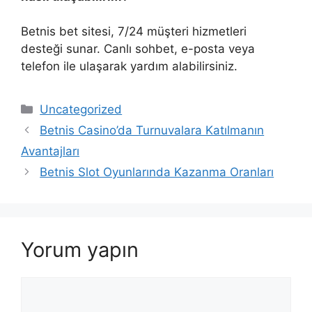
Betnis bet sitesi, 7/24 müşteri hizmetleri
desteği sunar. Canlı sohbet, e-posta veya
telefon ile ulaşarak yardım alabilirsiniz.
Kategoriler
Uncategorized
Betnis Casino’da Turnuvalara Katılmanın
Avantajları
Betnis Slot Oyunlarında Kazanma Oranları
Yorum yapın
Yorum