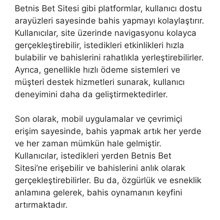
Betnis Bet Sitesi gibi platformlar, kullanıcı dostu
arayüzleri sayesinde bahis yapmayı kolaylaştırır.
Kullanıcılar, site üzerinde navigasyonu kolayca
gerçekleştirebilir, istedikleri etkinlikleri hızla
bulabilir ve bahislerini rahatlıkla yerleştirebilirler.
Ayrıca, genellikle hızlı ödeme sistemleri ve
müşteri destek hizmetleri sunarak, kullanıcı
deneyimini daha da geliştirmektedirler.
Son olarak, mobil uygulamalar ve çevrimiçi
erişim sayesinde, bahis yapmak artık her yerde
ve her zaman mümkün hale gelmiştir.
Kullanıcılar, istedikleri yerden Betnis Bet
Sitesi’ne erişebilir ve bahislerini anlık olarak
gerçekleştirebilirler. Bu da, özgürlük ve esneklik
anlamına gelerek, bahis oynamanın keyfini
artırmaktadır.