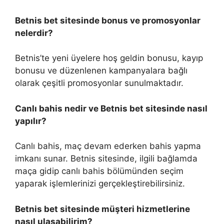
Betnis bet sitesinde bonus ve promosyonlar
nelerdir?
Betnis’te yeni üyelere hoş geldin bonusu, kayıp
bonusu ve düzenlenen kampanyalara bağlı
olarak çeşitli promosyonlar sunulmaktadır.
Canlı bahis nedir ve Betnis bet sitesinde nasıl
yapılır?
Canlı bahis, maç devam ederken bahis yapma
imkanı sunar. Betnis sitesinde, ilgili bağlamda
maça gidip canlı bahis bölümünden seçim
yaparak işlemlerinizi gerçekleştirebilirsiniz.
Betnis bet sitesinde müşteri hizmetlerine
nasıl ulaşabilirim?