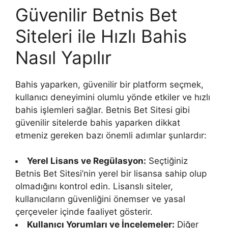
Güvenilir Betnis Bet
Siteleri ile Hızlı Bahis
Nasıl Yapılır
Bahis yaparken, güvenilir bir platform seçmek,
kullanıcı deneyimini olumlu yönde etkiler ve hızlı
bahis işlemleri sağlar. Betnis Bet Sitesi gibi
güvenilir sitelerde bahis yaparken dikkat
etmeniz gereken bazı önemli adımlar şunlardır:
Yerel Lisans ve Regülasyon:
Seçtiğiniz
Betnis Bet Sitesi’nin yerel bir lisansa sahip olup
olmadığını kontrol edin. Lisanslı siteler,
kullanıcıların güvenliğini önemser ve yasal
çerçeveler içinde faaliyet gösterir.
Kullanıcı Yorumları ve İncelemeler:
Diğer