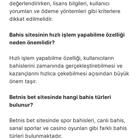
değerlendirirken, lisans bilgileri, kullanıcı
yorumları ve ödeme yöntemleri gibi kriterlere
dikkat edilmelidir.
Bahis sitesinin hızlı işlem yapabilme özelliği
neden önemlidir?
Hızlı işlem yapabilme özelliği, kullanıcıların
bahislerini zamanında gerçekleştirebilmesi ve
kazançlarını hızlıca çekebilmesi açısından büyük
önem taşır.
Betnis bet sitesinde hangi bahis türleri
bulunur?
Betnis bet sitesinde spor bahisleri, canlı bahis,
sanal sporlar ve casino oyunları gibi farklı bahis
türleri bulunmaktadır.