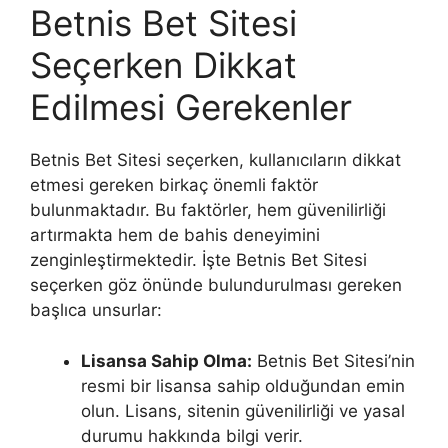
Betnis Bet Sitesi
Seçerken Dikkat
Edilmesi Gerekenler
Betnis Bet Sitesi seçerken, kullanıcıların dikkat
etmesi gereken birkaç önemli faktör
bulunmaktadır. Bu faktörler, hem güvenilirliği
artırmakta hem de bahis deneyimini
zenginleştirmektedir. İşte Betnis Bet Sitesi
seçerken göz önünde bulundurulması gereken
başlıca unsurlar:
Lisansa Sahip Olma:
Betnis Bet Sitesi’nin
resmi bir lisansa sahip olduğundan emin
olun. Lisans, sitenin güvenilirliği ve yasal
durumu hakkında bilgi verir.