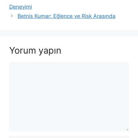
Deneyimi
Betnis Kumar: Eğlence ve Risk Arasında
Yorum yapın
Yorum