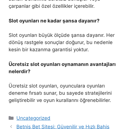
çarpanlar gibi özel özellikler içerebilir.
Slot oyunları ne kadar şansa dayanır?
Slot oyunları büyük ölçüde şansa dayanır. Her
dönüş rastgele sonuçlar doğurur, bu nedenle
kesin bir kazanma garantisi yoktur.
Ücretsiz slot oyunları oynamanın avantajları
nelerdir?
Ücretsiz slot oyunları, oyunculara oyunları
deneme fırsatı sunar, bu sayede stratejilerini
geliştirebilir ve oyun kurallarını öğrenebilirler.
Kategoriler
Uncategorized
Betnis Bet Sitesi: Güvenilir ve Hızlı Bahis