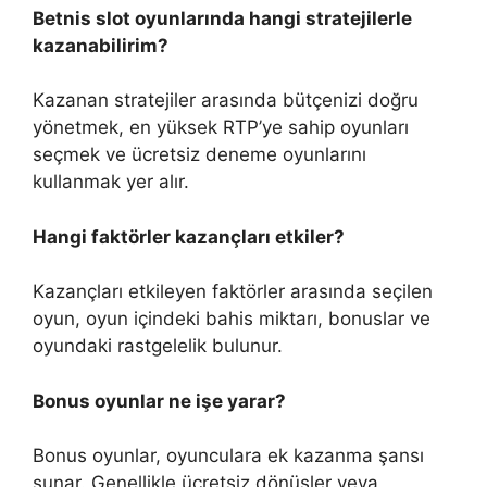
Betnis slot oyunlarında hangi stratejilerle
kazanabilirim?
Kazanan stratejiler arasında bütçenizi doğru
yönetmek, en yüksek RTP’ye sahip oyunları
seçmek ve ücretsiz deneme oyunlarını
kullanmak yer alır.
Hangi faktörler kazançları etkiler?
Kazançları etkileyen faktörler arasında seçilen
oyun, oyun içindeki bahis miktarı, bonuslar ve
oyundaki rastgelelik bulunur.
Bonus oyunlar ne işe yarar?
Bonus oyunlar, oyunculara ek kazanma şansı
sunar. Genellikle ücretsiz dönüşler veya