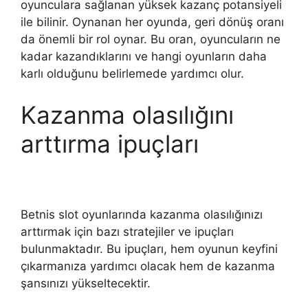
oyunculara sağlanan yüksek kazanç potansiyeli
ile bilinir. Oynanan her oyunda, geri dönüş oranı
da önemli bir rol oynar. Bu oran, oyuncuların ne
kadar kazandıklarını ve hangi oyunların daha
karlı olduğunu belirlemede yardımcı olur.
Kazanma olasılığını
arttırma ipuçları
Betnis slot oyunlarında kazanma olasılığınızı
arttırmak için bazı stratejiler ve ipuçları
bulunmaktadır. Bu ipuçları, hem oyunun keyfini
çıkarmanıza yardımcı olacak hem de kazanma
şansınızı yükseltecektir.