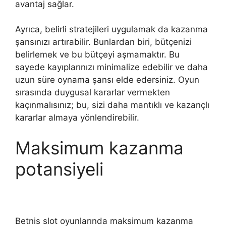
avantaj sağlar.
Ayrıca, belirli stratejileri uygulamak da kazanma
şansınızı artırabilir. Bunlardan biri, bütçenizi
belirlemek ve bu bütçeyi aşmamaktır. Bu
sayede kayıplarınızı minimalize edebilir ve daha
uzun süre oynama şansı elde edersiniz. Oyun
sırasında duygusal kararlar vermekten
kaçınmalısınız; bu, sizi daha mantıklı ve kazançlı
kararlar almaya yönlendirebilir.
Maksimum kazanma
potansiyeli
Betnis slot oyunlarında maksimum kazanma