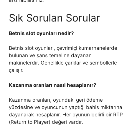
arttırabilirsiniz.
Sık Sorulan Sorular
Betnis slot oyunları nedir?
Betnis slot oyunları, çevrimiçi kumarhanelerde
bulunan ve şans temeline dayanan
makinelerdir. Genellikle çarklar ve sembollerle
çalışır.
Kazanma oranları nasıl hesaplanır?
Kazanma oranları, oyundaki geri ödeme
yüzdesine ve oyuncunun yaptığı bahis miktarına
dayanarak hesaplanır. Her oyunun belirli bir RTP
(Return to Player) değeri vardır.