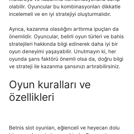
olabilir. Oyuncular bu kombinasyonları dikkatle
incelemeli ve en iyi stratejiyi oluşturmalıdır.
Ayrıca, kazanma olasılığını arttırma ipuçları da
önemlidir. Oyuncular, belirli oyun türleri ve bahis
stratejileri hakkında bilgi edinerek daha iyi bir
oyun deneyimi yaşayabilir. Unutmayın ki, her
oyunda şans faktörü önemli olsa da, doğru bilgi
ve strateji ile kazanma şansınızı artırabilirsiniz.
Oyun kuralları ve
özellikleri
Betnis slot oyunları, eğlenceli ve heyecan dolu