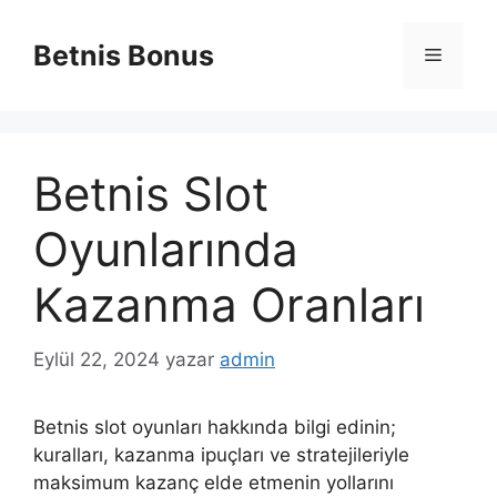
İçeriğe
atla
Betnis Bonus
Menü
Betnis Slot
Oyunlarında
Kazanma Oranları
Eylül 22, 2024
yazar
admin
Betnis slot oyunları hakkında bilgi edinin;
kuralları, kazanma ipuçları ve stratejileriyle
maksimum kazanç elde etmenin yollarını