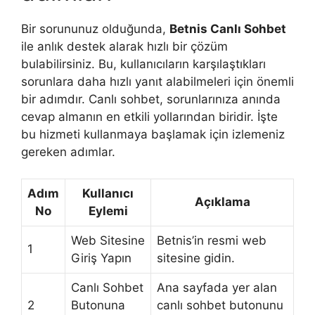
Bir sorununuz olduğunda,
Betnis Canlı Sohbet
ile anlık destek alarak hızlı bir çözüm
bulabilirsiniz. Bu, kullanıcıların karşılaştıkları
sorunlara daha hızlı yanıt alabilmeleri için önemli
bir adımdır. Canlı sohbet, sorunlarınıza anında
cevap almanın en etkili yollarından biridir. İşte
bu hizmeti kullanmaya başlamak için izlemeniz
gereken adımlar.
Adım
Kullanıcı
Açıklama
No
Eylemi
Web Sitesine
Betnis’in resmi web
1
Giriş Yapın
sitesine gidin.
Canlı Sohbet
Ana sayfada yer alan
2
Butonuna
canlı sohbet butonunu