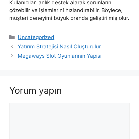
Kullanıcılar, anlık destek alarak sorunlarını
çözebilir ve işlemlerini hızlandırabilir. Böylece,
müşteri deneyimi büyük oranda geliştirilmiş olur.
Kategoriler
Uncategorized
Yatırım Stratejisi Nasıl Oluşturulur
Megaways Slot Oyunlarının Yapısı
Yorum yapın
Yorum