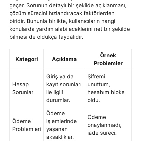
geçer. Sorunun detaylı bir şekilde açıklanması,
çözüm sürecini hızlandıracak faktörlerden
biridir. Bununla birlikte, kullanıcıların hangi
konularda yardım alabileceklerini net bir şekilde
bilmesi de oldukça faydalıdır.
Örnek
Kategori
Açıklama
Problemler
Giriş ya da
Şifremi
Hesap
kayıt sorunları
unuttum,
Sorunları
ile ilgili
hesabım bloke
durumlar.
oldu.
Ödeme
Ödeme
Ödeme
işlemlerinde
onaylanmadı,
Problemleri
yaşanan
iade süreci.
aksaklıklar.