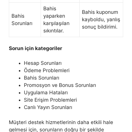
Bahis
Bahis kuponum
Bahis
yaparken
kayboldu, yanlış
Sorunları
karşılaşılan
sonuç bildirimi.
sıkıntılar.
Sorun için kategoriler
Hesap Sorunları
Ödeme Problemleri
Bahis Sorunları
Promosyon ve Bonus Sorunları
Uygulama Hataları
Site Erişim Problemleri
Canlı Yayın Sorunları
Müşteri destek hizmetlerinin daha etkili hale
gelmesi için, sorunların doğru bir şekilde