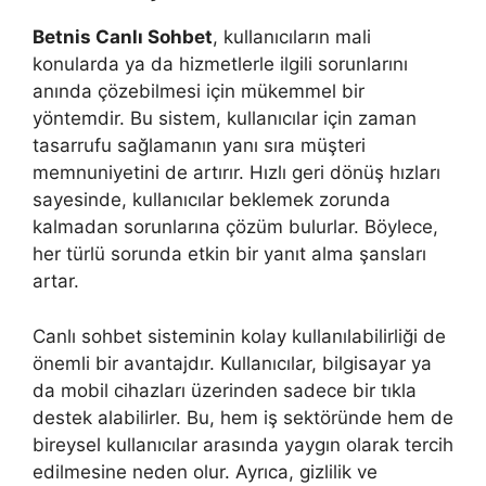
Betnis Canlı Sohbet
, kullanıcıların mali
konularda ya da hizmetlerle ilgili sorunlarını
anında çözebilmesi için mükemmel bir
yöntemdir. Bu sistem, kullanıcılar için zaman
tasarrufu sağlamanın yanı sıra müşteri
memnuniyetini de artırır. Hızlı geri dönüş hızları
sayesinde, kullanıcılar beklemek zorunda
kalmadan sorunlarına çözüm bulurlar. Böylece,
her türlü sorunda etkin bir yanıt alma şansları
artar.
Canlı sohbet sisteminin kolay kullanılabilirliği de
önemli bir avantajdır. Kullanıcılar, bilgisayar ya
da mobil cihazları üzerinden sadece bir tıkla
destek alabilirler. Bu, hem iş sektöründe hem de
bireysel kullanıcılar arasında yaygın olarak tercih
edilmesine neden olur. Ayrıca, gizlilik ve