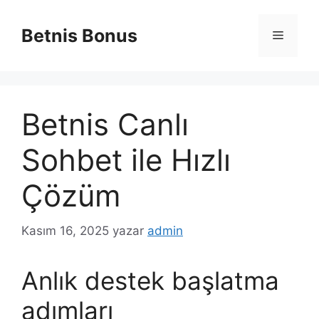
İçeriğe
atla
Betnis Bonus
Menü
Betnis Canlı
Sohbet ile Hızlı
Çözüm
Kasım 16, 2025
yazar
admin
Anlık destek başlatma
adımları