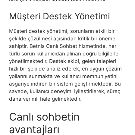
Müşteri Destek Yönetimi
Müşteri destek yönetimi, sorunların etkili bir
şekilde çözülmesi açısından kritik bir öneme
sahiptir. Betnis Canlı Sohbet hizmetinde, her
türlü sorun kullanıcıdan alınan doğru bilgilerle
yönetilmektedir. Destek ekibi, gelen talepleri
hızlı bir şekilde analiz ederek, en uygun çözüm
yollarını sunmakta ve kullanıcı memnuniyetini
asgariye indiren bir sistem geliştirmektedir. Bu
sayede, kullanıcı deneyimi iyileştirilerek, süreç
daha verimli hale gelmektedir.
Canlı sohbetin
avantajları