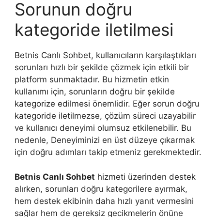
Sorunun doğru
kategoride iletilmesi
Betnis Canlı Sohbet, kullanıcıların karşılaştıkları
sorunları hızlı bir şekilde çözmek için etkili bir
platform sunmaktadır. Bu hizmetin etkin
kullanımı için, sorunların doğru bir şekilde
kategorize edilmesi önemlidir. Eğer sorun doğru
kategoride iletilmezse, çözüm süreci uzayabilir
ve kullanıcı deneyimi olumsuz etkilenebilir. Bu
nedenle, Deneyiminizi en üst düzeye çıkarmak
için doğru adımları takip etmeniz gerekmektedir.
Betnis Canlı Sohbet
hizmeti üzerinden destek
alırken, sorunları doğru kategorilere ayırmak,
hem destek ekibinin daha hızlı yanıt vermesini
sağlar hem de gereksiz gecikmelerin önüne