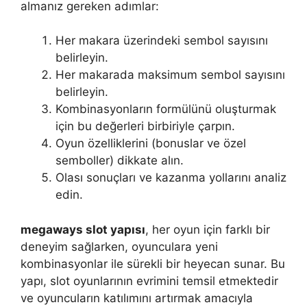
almanız gereken adımlar:
Her makara üzerindeki sembol sayısını
belirleyin.
Her makarada maksimum sembol sayısını
belirleyin.
Kombinasyonların formülünü oluşturmak
için bu değerleri birbiriyle çarpın.
Oyun özelliklerini (bonuslar ve özel
semboller) dikkate alın.
Olası sonuçları ve kazanma yollarını analiz
edin.
megaways slot yapısı
, her oyun için farklı bir
deneyim sağlarken, oyunculara yeni
kombinasyonlar ile sürekli bir heyecan sunar. Bu
yapı, slot oyunlarının evrimini temsil etmektedir
ve oyuncuların katılımını artırmak amacıyla