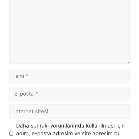
İsim
E-
posta
İnternet
sitesi
Daha sonraki yorumlarımda kullanılması için
adım, e-posta adresim ve site adresim bu