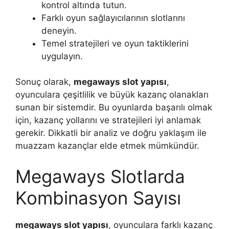
kontrol altında tutun.
Farklı oyun sağlayıcılarının slotlarını
deneyin.
Temel stratejileri ve oyun taktiklerini
uygulayın.
Sonuç olarak,
megaways slot yapısı
,
oyunculara çeşitlilik ve büyük kazanç olanakları
sunan bir sistemdir. Bu oyunlarda başarılı olmak
için, kazanç yollarını ve stratejileri iyi anlamak
gerekir. Dikkatli bir analiz ve doğru yaklaşım ile
muazzam kazançlar elde etmek mümkündür.
Megaways Slotlarda
Kombinasyon Sayısı
megaways slot yapısı
, oyunculara farklı kazanç