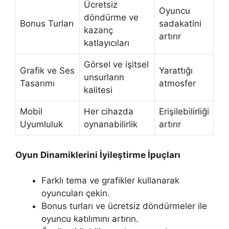
Ücretsiz
Oyuncu
döndürme ve
Bonus Turları
sadakatini
kazanç
artırır
katlayıcıları
Görsel ve işitsel
Grafik ve Ses
Yarattığı
unsurların
Tasarımı
atmosfer
kalitesi
Mobil
Her cihazda
Erişilebilirliği
Uyumluluk
oynanabilirlik
artırır
Oyun Dinamiklerini İyileştirme İpuçları
Farklı tema ve grafikler kullanarak
oyuncuları çekin.
Bonus turları ve ücretsiz döndürmeler ile
oyuncu katılımını artırın.