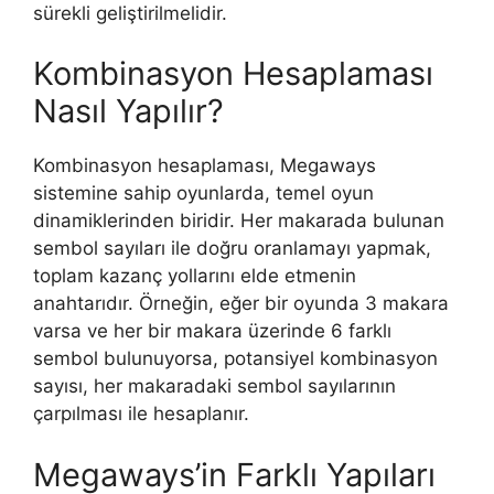
sürekli geliştirilmelidir.
Kombinasyon Hesaplaması
Nasıl Yapılır?
Kombinasyon hesaplaması, Megaways
sistemine sahip oyunlarda, temel oyun
dinamiklerinden biridir. Her makarada bulunan
sembol sayıları ile doğru oranlamayı yapmak,
toplam kazanç yollarını elde etmenin
anahtarıdır. Örneğin, eğer bir oyunda 3 makara
varsa ve her bir makara üzerinde 6 farklı
sembol bulunuyorsa, potansiyel kombinasyon
sayısı, her makaradaki sembol sayılarının
çarpılması ile hesaplanır.
Megaways’in Farklı Yapıları