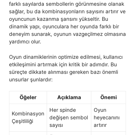
farklı sayılarda sembollerin görünmesine olanak
sağlar, bu da kombinasyonların sayısını artırır ve
oyuncunun kazanma şansını yükseltir. Bu
dinamik yapı, oyunculara her oyunda farklı bir
deneyim sunarak, oyunun vazgeçilmez olmasına
yardımcı olur.
Oyun dinamiklerinin optimize edilmesi, kullanıcı
etkileşimini artırmak için kritik bir adımdır. Bu
süreçte dikkate alınması gereken bazı önemli
unsurlar şunlardır:
Öğeler
Açıklama
Önemi
Her spinde
Oyun
Kombinasyon
değişen sembol
heyecanını
Çeşitliliği
sayısı
artırır