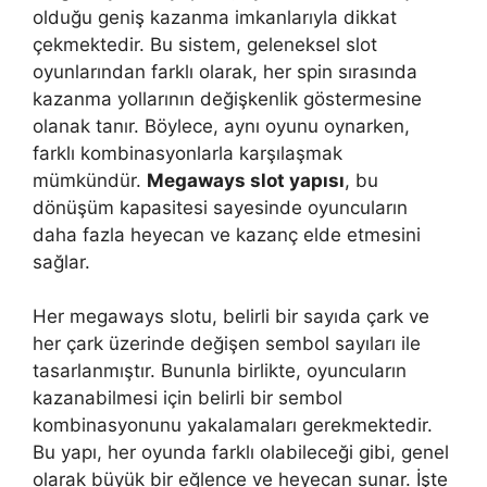
olduğu geniş kazanma imkanlarıyla dikkat
çekmektedir. Bu sistem, geleneksel slot
oyunlarından farklı olarak, her spin sırasında
kazanma yollarının değişkenlik göstermesine
olanak tanır. Böylece, aynı oyunu oynarken,
farklı kombinasyonlarla karşılaşmak
mümkündür.
Megaways slot yapısı
, bu
dönüşüm kapasitesi sayesinde oyuncuların
daha fazla heyecan ve kazanç elde etmesini
sağlar.
Her megaways slotu, belirli bir sayıda çark ve
her çark üzerinde değişen sembol sayıları ile
tasarlanmıştır. Bununla birlikte, oyuncuların
kazanabilmesi için belirli bir sembol
kombinasyonunu yakalamaları gerekmektedir.
Bu yapı, her oyunda farklı olabileceği gibi, genel
olarak büyük bir eğlence ve heyecan sunar. İşte