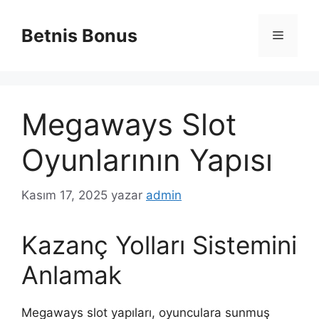
İçeriğe
atla
Betnis Bonus
Menü
Megaways Slot
Oyunlarının Yapısı
Kasım 17, 2025
yazar
admin
Kazanç Yolları Sistemini
Anlamak
Megaways slot yapıları, oyunculara sunmuş