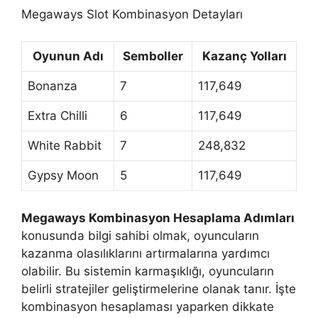
Megaways Slot Kombinasyon Detayları
Oyunun Adı
Semboller
Kazanç Yolları
Bonanza
7
117,649
Extra Chilli
6
117,649
White Rabbit
7
248,832
Gypsy Moon
5
117,649
Megaways Kombinasyon Hesaplama Adımları
konusunda bilgi sahibi olmak, oyuncuların
kazanma olasılıklarını artırmalarına yardımcı
olabilir. Bu sistemin karmaşıklığı, oyuncuların
belirli stratejiler geliştirmelerine olanak tanır. İşte
kombinasyon hesaplaması yaparken dikkate