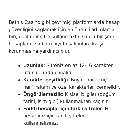
Betnis Casino gibi çevrimiçi platformlarda hesap
güvenliğini sağlamak için en önemli adımlardan
biri, güçlü bir şifre kullanmaktır. Güçlü bir şifre,
hesaplarınızın kötü niyetli saldırılara karşı
korunmasına yardımcı olur.
Uzunluk:
Şifreniz en az 12-16 karakter
uzunluğunda olmalıdır.
Karakter çeşitliliği:
Büyük harf, küçük
harf, rakam ve özel karakterler içermelidir.
Öngörülemezlik:
Kişisel bilgiler (doğum
tarihi, isim gibi) kullanmaktan kaçının.
Farklı hesaplar için farklı şifreler:
Her
hesabınız için farklı şifreler
kullanmalısınız.