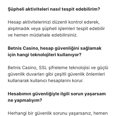
Şüpheli aktiviteleri nasıl tespit edebilirim?
Hesap aktivitelerinizi düzenli kontrol ederek,
alışılmadık veya şüpheli işlemleri tespit edebilir
ve hemen müdahale edebilirsiniz.
Betnis Casino, hesap güvenliğini sağlamak
için hangi teknolojileri kullanıyor?
Betnis Casino, SSL şifreleme teknolojisi ve güçlü
güvenlik duvarları gibi çeşitli güvenlik önlemleri
kullanarak kullanıcı hesaplarını korur.
Hesabımın güvenliğiyle ilgili sorun yaşarsam
ne yapmalıyım?
Herhangi bir güvenlik sorunu yaşarsanız, hemen