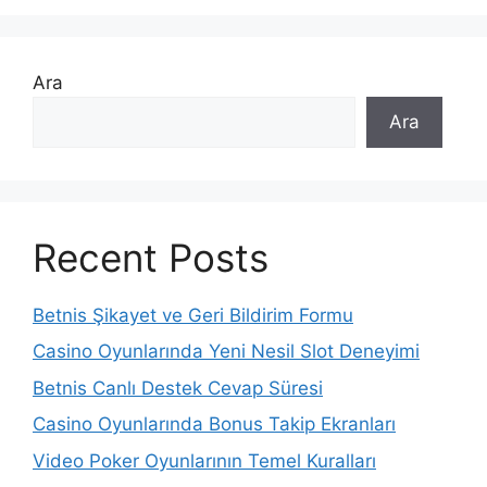
Ara
Ara
Recent Posts
Betnis Şikayet ve Geri Bildirim Formu
Casino Oyunlarında Yeni Nesil Slot Deneyimi
Betnis Canlı Destek Cevap Süresi
Casino Oyunlarında Bonus Takip Ekranları
Video Poker Oyunlarının Temel Kuralları