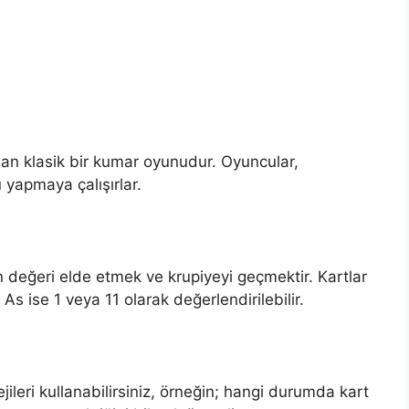
an klasik bir kumar oyunudur. Oyuncular,
 yapmaya çalışırlar.
 değeri elde etmek ve krupiyeyi geçmektir. Kartlar
 As ise 1 veya 11 olarak değerlendirilebilir.
ileri kullanabilirsiniz, örneğin; hangi durumda kart