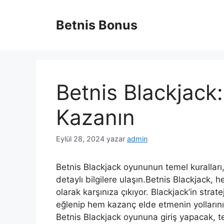
İçeriğe
atla
Betnis Bonus
Betnis Blackjack: 
Kazanın
Eylül 28, 2024
yazar
admin
Betnis Blackjack oyununun temel kuralları, 
detaylı bilgilere ulaşın.Betnis Blackjack,
olarak karşınıza çıkıyor. Blackjack’in stra
eğlenip hem kazanç elde etmenin yolların
Betnis Blackjack oyununa giriş yapacak, tem