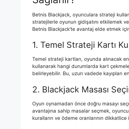
Betnis Blackjack, oyunculara strateji kul
stratejilerle oyunun gidişatını etkilemek
Betnis Blackjack’te avantaj elde etmek için
1. Temel Strateji Kartı Ku
Temel strateji kartları, oyunda alınacak en 
kullanarak hangi durumlarda kart çekmeler
belirleyebilir. Bu, uzun vadede kayıpları en
2. Blackjack Masası Seç
Oyun oynamadan önce doğru masayı seçm
avantajına sahip masalar seçmek, oyuncula
kuralların ve ödeme oranlarının dikkatlice 