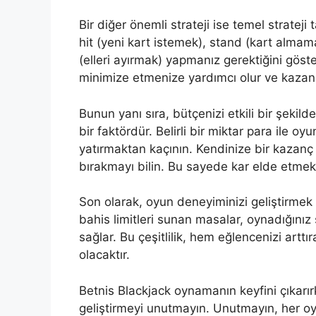
Bir diğer önemli strateji ise temel stratej
hit (yeni kart istemek), stand (kart almam
(elleri ayırmak) yapmanız gerektiğini göste
minimize etmenize yardımcı olur ve kazanma
Bunun yanı sıra, bütçenizi etkili bir şekil
bir faktördür. Belirli bir miktar para ile 
yatırmaktan kaçının. Kendinize bir kazanç
bırakmayı bilin. Bu sayede kar elde etmek iç
Son olarak, oyun deneyiminizi geliştirmek a
bahis limitleri sunan masalar, oynadığınız
sağlar. Bu çeşitlilik, hem eğlencenizi art
olacaktır.
Betnis Blackjack oynamanın keyfini çıkarırk
geliştirmeyi unutmayın. Unutmayın, her oyun