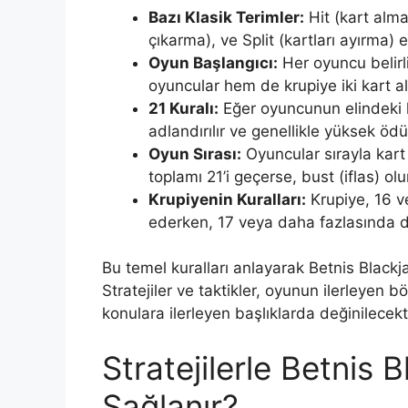
Bazı Klasik Terimler:
Hit (kart alm
çıkarma), ve Split (kartları ayırma) 
Oyun Başlangıcı:
Her oyuncu belirl
oyuncular hem de krupiye iki kart alır
21 Kuralı:
Eğer oyuncunun elindeki ka
adlandırılır ve genellikle yüksek ödü
Oyun Sırası:
Oyuncular sırayla kart 
toplamı 21’i geçerse, bust (iflas) ol
Krupiyenin Kuralları:
Krupiye, 16 
ederken, 17 veya daha fazlasında 
Bu temel kuralları anlayarak Betnis Blackj
Stratejiler ve taktikler, oyunun ilerleyen
konulara ilerleyen başlıklarda değinilecekti
Stratejilerle Betnis 
Sağlanır?