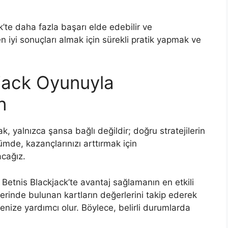
k’te daha fazla başarı elde edebilir ve
en iyi sonuçları almak için sürekli pratik yapmak ve
kjack Oyunuyla
n
, yalnızca şansa bağlı değildir; doğru stratejilerin
de, kazançlarınızı arttırmak için
acağız.
Betnis Blackjack’te avantaj sağlamanın en etkili
erinde bulunan kartların değerlerini takip ederek
enize yardımcı olur. Böylece, belirli durumlarda