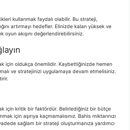
leri kullanmak faydalı olabilir. Bu strateji,
lığını artırmayı hedefler. Elinizde kalan yüksek ve
k oyun akışını değerlendirebilirsiniz.
layın
k için oldukça önemlidir. Kaybettiğinizde hemen
alı ve stratejinizi uygulamaya devam etmelisiniz.
rir.
için kritik bir faktördür. Belirlediğiniz bir bütçe
anmak için aşırıya kaçmamalısınız. Bahis miktarınızı
vadede sağlam bir strateji oluşturmanıza yardımcı