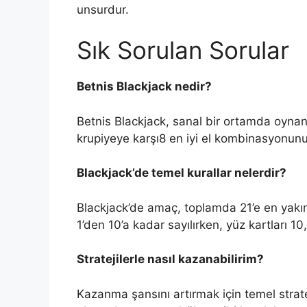
unsurdur.
Sık Sorulan Sorular
Betnis Blackjack nedir?
Betnis Blackjack, sanal bir ortamda oynan
krupiyeye karşı8 en iyi el kombinasyonunu
Blackjack’de temel kurallar nelerdir?
Blackjack’de amaç, toplamda 21’e en yakın
1’den 10’a kadar sayılırken, yüz kartları 10,
Stratejilerle nasıl kazanabilirim?
Kazanma şansını artırmak için temel stratej