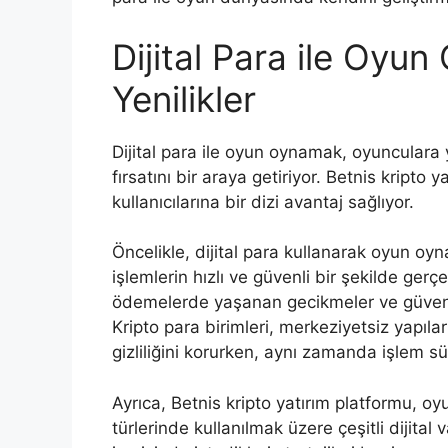
Dijital Para ile Oyu
Yenilikler
Dijital para ile oyun oynamak, oyuncular
fırsatını bir araya getiriyor. Betnis kripto 
kullanıcılarına bir dizi avantaj sağlıyor.
Öncelikle, dijital para kullanarak oyun oyn
işlemlerin hızlı ve güvenli bir şekilde gerç
ödemelerde yaşanan gecikmeler ve güvenlik
Kripto para birimleri, merkeziyetsiz yapıları
gizliliğini korurken, aynı zamanda işlem s
Ayrıca, Betnis kripto yatırım platformu, o
türlerinde kullanılmak üzere çeşitli dijital 