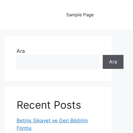
Sample Page
Ara
Ara
Recent Posts
Betnis Şikayet ve Geri Bildirim
Formu