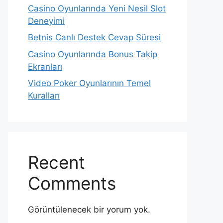
Casino Oyunlarında Yeni Nesil Slot
Deneyimi
Betnis Canlı Destek Cevap Süresi
Casino Oyunlarında Bonus Takip
Ekranları
Video Poker Oyunlarının Temel
Kuralları
Recent
Comments
Görüntülenecek bir yorum yok.