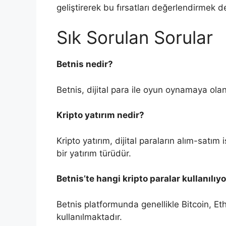
geliştirerek bu fırsatları değerlendirmek de
Sık Sorulan Sorular
Betnis nedir?
Betnis, dijital para ile oyun oynamaya ola
Kripto yatırım nedir?
Kripto yatırım, dijital paraların alım-sat
bir yatırım türüdür.
Betnis’te hangi kripto paralar kullanılıy
Betnis platformunda genellikle Bitcoin, Et
kullanılmaktadır.