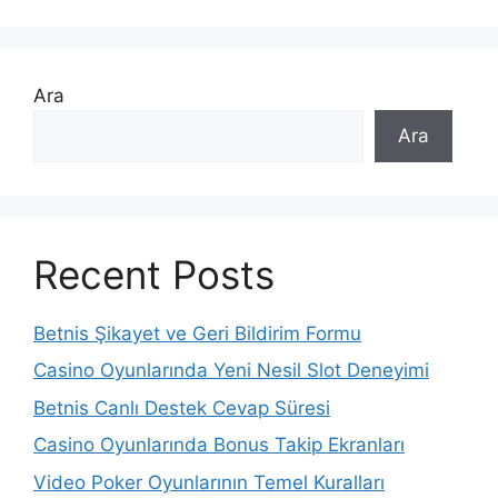
Ara
Ara
Recent Posts
Betnis Şikayet ve Geri Bildirim Formu
Casino Oyunlarında Yeni Nesil Slot Deneyimi
Betnis Canlı Destek Cevap Süresi
Casino Oyunlarında Bonus Takip Ekranları
Video Poker Oyunlarının Temel Kuralları