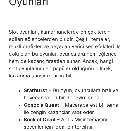
Oyunları
Slot oyunları, kumarhanelerde en çok tercih
edilen eğlencelerden biridir. Çeşitli temalar,
renkli grafikler ve heyecan verici ses efektleri ile
dolu olan bu oyunlar, oyunculara hem eğlence
hem de kazanç fırsatları sunar. Ancak, hangi
slot oyunlarının en popüler olduğunu bilmek,
kazanma şansınızı artırabilir.
Starburst
– Bu oyun, oyunculara hızlı ve
heyecan verici bir deneyim sunar.
Gonzo’s Quest
– Maceraperest bir tema
ile zengin kazançlar vaat eder.
Book of Dead
– Antik Mısır temasını
sevenler için ideal bir tercihtir.