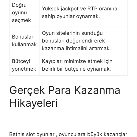
Doğru
Yüksek jackpot ve RTP oranına
oyunu
sahip oyunlar oynamak.
seçmek
Oyun sitelerinin sunduğu
Bonusları
bonusları değerlendirerek
kullanmak
kazanma ihtimalini artırmak.
Bütçeyi
Kayıpları minimize etmek için
yönetmek
belirli bir bütçe ile oynamak.
Gerçek Para Kazanma
Hikayeleri
Betnis slot oyunları, oyunculara büyük kazançlar