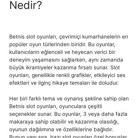
Nedir?
Betnis slot oyunları, çevrimiçi kumarhanelerin en
popüler oyun türlerinden biridir. Bu oyunlar,
kullanıcıların eğlenceli ve heyecan verici bir
deneyim yaşamasını sağlarken, aynı zamanda
büyük ikramiyeler kazanma fırsatı sunar. Slot
oyunları, genellikle renkli grafikler, etkileyici ses
efektleri ve ilginç hikaye temaları ile doludur.
Her biri farklı tema ve oynanış şekline sahip olan
Betnis slot oyunları, oyunculara çeşitli
seçenekler sunar. Bu oyunlar, 3 veya daha fazla
makaraya sahip olabilir ve kazanma olasılığı,
oyunun dağılımına ve özelliklerine bağlıdır.
Bunun yanı sıra, bazı slot oyunları özel bonuslar